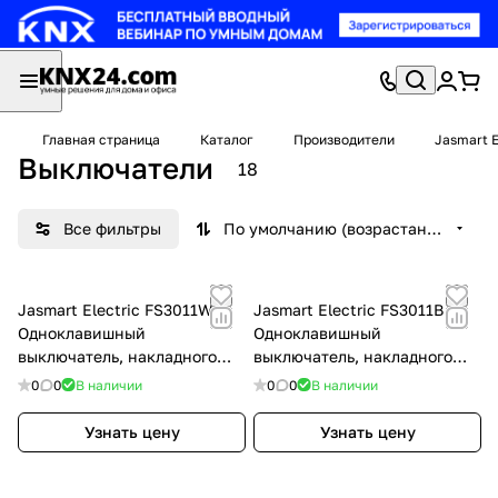
Главная страница
Каталог
Производители
Jasmart E
Выключатели
18
Все фильтры
По умолчанию (возрастание)
Jasmart Electric FS3011W
Jasmart Electric FS3011B
Одноклавишный
Одноклавишный
выключатель, накладного
выключатель, накладного
монтажа, (цвет белый) 10AX
монтажа, (цвет антрацит)
0
0
В наличии
0
0
В наличии
250V~,, FS3011W
10AX 250V~,, FS3011B
Узнать цену
Узнать цену