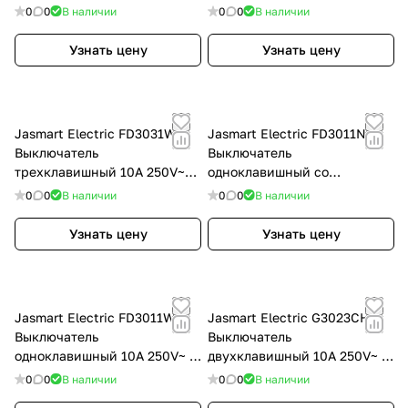
накладкой, цвет белый
светодиодами 10A 250V~ с
0
0
В наличии
0
0
В наличии
глянцевый, FD3023W
накладкой, цвет белый
глянцевый, FD3023NW
Узнать цену
Узнать цену
Jasmart Electric FD3031W
Jasmart Electric FD3011NW
Выключатель
Выключатель
трехклавишный 10A 250V~с
одноклавишный со
накладкой, цвет белый
светодиодом 10A 250V~ с
0
0
В наличии
0
0
В наличии
глянцевый, FD3031W
накладкой, цвет белый
глянцевый, FD3011NW
Узнать цену
Узнать цену
Jasmart Electric FD3011W
Jasmart Electric G3023CH
Выключатель
Выключатель
одноклавишный 10A 250V~ с
двухклавишный 10A 250V~ с
накладкой, цвет белый
накладкой, цвет шампань,
0
0
В наличии
0
0
В наличии
глянцевый, FD3011W
G3023CH