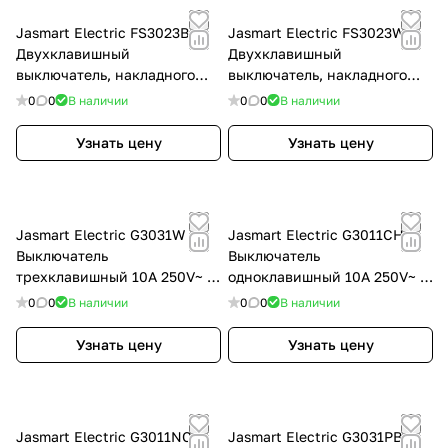
Jasmart Electric FS3023B
Jasmart Electric FS3023W
Двухклавишный
Двухклавишный
выключатель, накладного
выключатель, накладного
монтажа, (цвет антрацит),
монтажа, (цвет белый), 10AX
0
0
В наличии
0
0
В наличии
10AX 250V~, FS3023B
250V~, FS3023W
Узнать цену
Узнать цену
Jasmart Electric G3031W
Jasmart Electric G3011CH
Выключатель
Выключатель
трехклавишный 10A 250V~ с
одноклавишный 10A 250V~ с
накладкой, цвет Белый
накладкой цвет шампань,
0
0
В наличии
0
0
В наличии
глянцевый , G3031W
G3011CH
Узнать цену
Узнать цену
Jasmart Electric G3011NCH
Jasmart Electric G3031PB