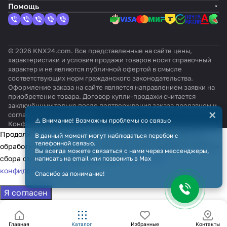
Помощь
© 2026 KNX24.com. Все представленные на сайте цены,
характеристики и условия продажи товаров носят справочный
характер и не являются публичной офертой в смысле
соответствующих норм гражданского законодательства.
Оформление заказа на сайте является направлением заявки на
приобретение товара. Договор купли-продажи считается
заключённым только после подтверждения заказа продавцом и
×
согласования всех условий.
⚠️ Внимание! Возможны проблемы со связью
Конфиденциальность
Оферта
Продолжая использовать наш сайт, вы даёте согласие на
В данный момент могут наблюдаться перебои с
телефонной связью.
обработку файлов cookie в целях функционирования сайта и
Вы всегда можете связаться с нами через мессенджеры,
сбора статистики в соответствии с
политикой
написать на email или позвонить в Max
конфиденциальности
Спасибо за понимание!
Я согласен
Главная
Каталог
Избранные
Контакты