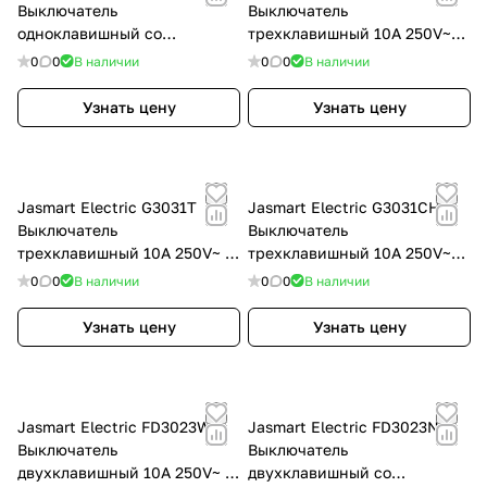
Выключатель
Выключатель
одноклавишный со
трехклавишный 10A 250V~с
светодиодом 10A 250V~ с
накладкой, цвет Черный
0
0
В наличии
0
0
В наличии
накладкой, цвет шампань,
матовый (soft touch) ,
G3011NCH
G3031PB
Узнать цену
Узнать цену
Jasmart Electric G3031T
Jasmart Electric G3031CH
Выключатель
Выключатель
трехклавишный 10A 250V~ с
трехклавишный 10A 250V~с
накладкой, цвет Тауп ,
накладкой, цвет шампань ,
0
0
В наличии
0
0
В наличии
G3031T
G3031CH
Узнать цену
Узнать цену
Jasmart Electric FD3023W
Jasmart Electric FD3023NW
Выключатель
Выключатель
двухклавишный 10A 250V~ с
двухклавишный со