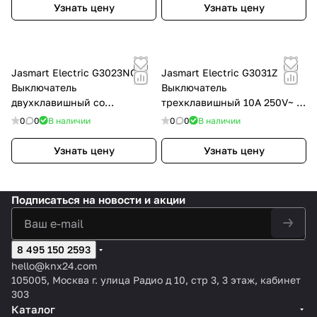
Узнать цену
Узнать цену
Jasmart Electric G3023NCH
Jasmart Electric G3031Z
Выключатель
Выключатель
двухклавишный со
трехклавишный 10A 250V~ с
светодиодами 10A 250V~ с
накладкой, цвет Мокко ,
0
0
В наличии
0
0
В наличии
накладкой, цвет шампань,
G3031Z
G3023NCH
Узнать цену
Узнать цену
Подписаться
на новости и акции
8 495 150 2593
hello@knx24.com
105005, Москва г. улица Радио д 10, стр 3, 3 этаж, кабинет
303
Каталог