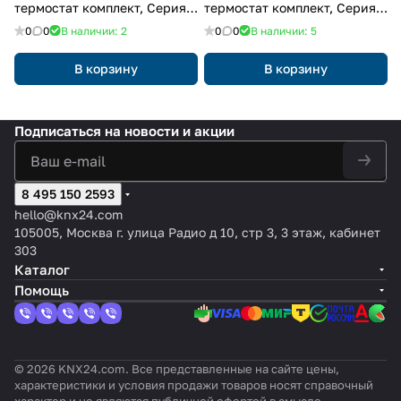
термостат комплект, Серия
термостат комплект, Серия
LS, белый
LS, чёрный
0
0
В наличии: 2
0
0
В наличии: 5
В корзину
В корзину
Подписаться
на новости и акции
8 495 150 2593
hello@knx24.com
105005, Москва г. улица Радио д 10, стр 3, 3 этаж, кабинет
303
Каталог
Помощь
© 2026 KNX24.com. Все представленные на сайте цены,
характеристики и условия продажи товаров носят справочный