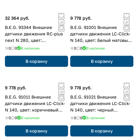
32 364 руб.
9 778 руб.
B.E.G. 93344 Внешние
B.E.G. 91001 Внешние
датчики движения RC-plus
датчики движения LC-Click-
next N 280, цвет:
N 140, цвет: Белый матовый,
коричневый матовый,
похожий RAL9010
0
0
В наличии
0
0
В наличии
похожий RAL8014
В корзину
В корзину
9 778 руб.
9 778 руб.
B.E.G. 91011 Внешние
B.E.G. 91021 Внешние
датчики движения LC-Click-
датчики движения LC-Click-
N 140, цвет: коричневый
N 140, цвет: черный
матовый, похожий RAL8014
матовый, похожий RAL9005
0
0
В наличии
0
0
В наличии
В корзину
В корзину