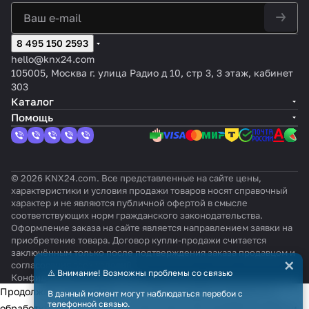
8 495 150 2593
hello@knx24.com
105005, Москва г. улица Радио д 10, стр 3, 3 этаж, кабинет
303
Каталог
Помощь
© 2026 KNX24.com. Все представленные на сайте цены,
характеристики и условия продажи товаров носят справочный
характер и не являются публичной офертой в смысле
соответствующих норм гражданского законодательства.
Оформление заказа на сайте является направлением заявки на
приобретение товара. Договор купли-продажи считается
заключённым только после подтверждения заказа продавцом и
×
согласования всех условий.
⚠️ Внимание! Возможны проблемы со связью
Конфиденциальность
Оферта
Продолжая использовать наш сайт, вы даёте согласие на
В данный момент могут наблюдаться перебои с
телефонной связью.
обработку файлов cookie в целях функционирования сайта и