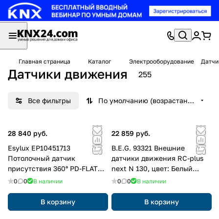
Главная страница
Каталог
Электрооборудование
Датчи
Датчики движения
255
Все фильтры
По умолчанию (возрастание)
28 840 руб.
22 859 руб.
Esylux EP10451713
B.E.G. 93321 Внешние
Потолочный датчик
датчики движения RC-plus
присутствия 360° PD-FLAT
next N 130, цвет: Белый
360i/8 SQUARE WHITE KNX,
матовый, похожий RAL9010
0
0
В наличии
0
0
В наличии
цвет: Белый, оттенок: Близок
к RAL 9010
В корзину
В корзину