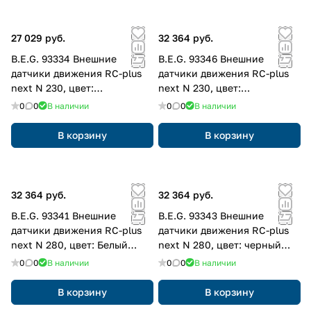
27 029 руб.
32 364 руб.
B.E.G. 93334 Внешние
B.E.G. 93346 Внешние
датчики движения RC-plus
датчики движения RC-plus
next N 230, цвет:
next N 230, цвет:
коричневый матовый,
серебрянный матовый,
0
0
В наличии
0
0
В наличии
похожий RAL8014
похожий RAL9006
В корзину
В корзину
32 364 руб.
32 364 руб.
B.E.G. 93341 Внешние
B.E.G. 93343 Внешние
датчики движения RC-plus
датчики движения RC-plus
next N 280, цвет: Белый
next N 280, цвет: черный
матовый, похожий RAL9010
матовый, похожий RAL9005
0
0
В наличии
0
0
В наличии
В корзину
В корзину