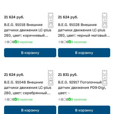
21 624 руб.
21 624 руб.
B.E.G. 91018 Внешние
B.E.G. 91028 Внешние
датчики движения LC-plus
датчики движения LC-plus
280, цвет: коричневый
280, цвет: черный матовый,
матовый, похожий RAL8014
похожий RAL9005
0
0
В наличии
0
0
В наличии
В корзину
В корзину
21 624 руб.
21 831 руб.
B.E.G. 91048 Внешние
B.E.G. 92917 Потолочный
датчики движения LC-plus
датчик движения PD9-Digi,
280, цвет: серебрянный
цвет: -
матовый, похожий RAL9022
0
0
В наличии
0
0
В наличии
В корзину
В корзину