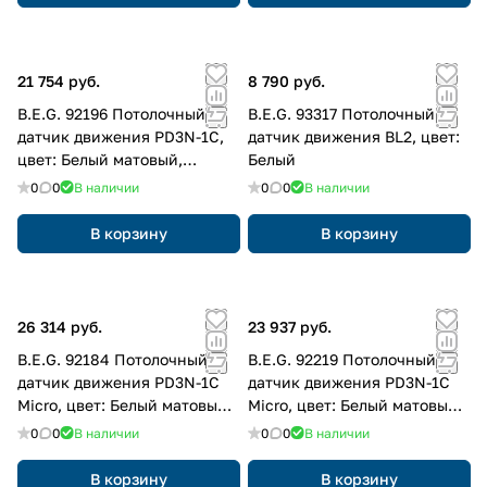
21 754 руб.
8 790 руб.
B.E.G. 92196 Потолочный
B.E.G. 93317 Потолочный
датчик движения PD3N-1C,
датчик движения BL2, цвет:
цвет: Белый матовый,
Белый
похожий RAL9010
0
0
В наличии
0
0
В наличии
В корзину
В корзину
26 314 руб.
23 937 руб.
B.E.G. 92184 Потолочный
B.E.G. 92219 Потолочный
датчик движения PD3N-1C
датчик движения PD3N-1C
Micro, цвет: Белый матовый,
Micro, цвет: Белый матовый,
похожий RAL9010
похожий RAL9010
0
0
В наличии
0
0
В наличии
В корзину
В корзину