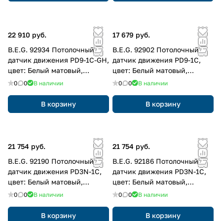
22 910 руб.
17 679 руб.
B.E.G. 92934 Потолочный
B.E.G. 92902 Потолочный
датчик движения PD9-1C-GH,
датчик движения PD9-1C,
цвет: Белый матовый,
цвет: Белый матовый,
похожий RAL9010
похожий RAL9010
0
0
В наличии
0
0
В наличии
В корзину
В корзину
21 754 руб.
21 754 руб.
B.E.G. 92190 Потолочный
B.E.G. 92186 Потолочный
датчик движения PD3N-1C,
датчик движения PD3N-1C,
цвет: Белый матовый,
цвет: Белый матовый,
похожий RAL9010
похожий RAL9010
0
0
В наличии
0
0
В наличии
В корзину
В корзину