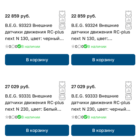
22 859 руб.
22 859 руб.
B.E.G. 93323 Внешние
B.E.G. 93324 Внешние
датчики движения RC-plus
датчики движения RC-plus
next N 130, цвет: черный
next N 130, цвет:
матовый, похожий RAL9005
коричневый матовый,
0
0
В наличии
0
0
В наличии
похожий RAL8014
В корзину
В корзину
27 029 руб.
27 029 руб.
B.E.G. 93331 Внешние
B.E.G. 93333 Внешние
датчики движения RC-plus
датчики движения RC-plus
next N 230, цвет: Белый
next N 230, цвет: черный
матовый, похожий RAL9010
матовый, похожий RAL9005
0
0
В наличии
0
0
В наличии
В корзину
В корзину