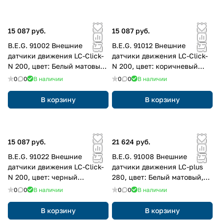
15 087 руб.
15 087 руб.
B.E.G. 91002 Внешние
B.E.G. 91012 Внешние
датчики движения LC-Click-
датчики движения LC-Click-
N 200, цвет: Белый матовый,
N 200, цвет: коричневый
похожий RAL9010
матовый, похожий RAL8014
0
0
В наличии
0
0
В наличии
В корзину
В корзину
15 087 руб.
21 624 руб.
B.E.G. 91022 Внешние
B.E.G. 91008 Внешние
датчики движения LC-Click-
датчики движения LC-plus
N 200, цвет: черный
280, цвет: Белый матовый,
матовый, похожий RAL9005
похожий RAL9010
0
0
В наличии
0
0
В наличии
В корзину
В корзину