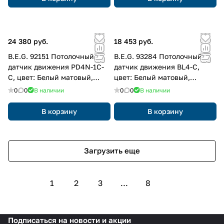
24 380 руб.
18 453 руб.
B.E.G. 92151 Потолочный
B.E.G. 93284 Потолочный
датчик движения PD4N-1C-
датчик движения BL4-С,
C, цвет: Белый матовый,
цвет: Белый матовый,
похожий RAL9010
похожий RAL9010
0
0
В наличии
0
0
В наличии
В корзину
В корзину
Загрузить еще
1
2
3
...
8
Подписаться
на новости и акции