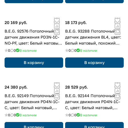
20 169 руб.
18 173 руб.
B.E.G. 92576 Потолочный
B.E.G. 93288 Потолочный
датчик движения PD3N-1C-
датчик движения BL4, цвет:
NO-PF, цвет: Белый матовый,
Белый матовый, похожий
похожий RAL9010
RAL9010
0
0
В наличии
0
0
В наличии
В корзину
В корзину
24 380 руб.
28 529 руб.
B.E.G. 92149 Потолочный
B.E.G. 92144 Потолочный
датчик движения PD4N-1C-
датчик движения PD4N-1C-
C, цвет: Белый матовый,
C, цвет: Белый матовый,
похожий RAL9010
похожий RAL9010
0
0
В наличии
0
0
В наличии
В корзину
В корзину