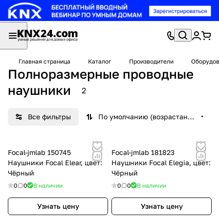
Главная страница
Каталог
Производители
Оборудов
Полноразмерные проводные
наушники
2
Все фильтры
По умолчанию (возрастание)
Focal-jmlab 150745
Focal-jmlab 181823
Наушники Focal Elear, цвет:
Наушники Focal Elegia, цвет:
Чёрный
Чёрный
0
0
В наличии
0
0
В наличии
Узнать цену
Узнать цену