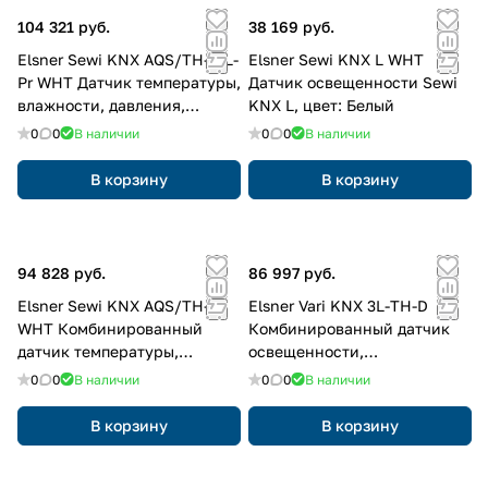
104 321 руб.
38 169 руб.
Elsner Sewi KNX AQS/TH-D L-
Elsner Sewi KNX L WHT
Pr WHT Датчик температуры,
Датчик освещенности Sewi
влажности, давления,
KNX L, цвет: Белый
качества (CO2) воздуха,
0
0
В наличии
0
0
В наличии
освещенности и
присутствия Sewi KNX, цвет:
В корзину
В корзину
Белый
94 828 руб.
86 997 руб.
Elsner Sewi KNX AQS/TH-D
Elsner Vari KNX 3L-TH-D
WHT Комбинированный
Комбинированный датчик
датчик температуры,
освещенности,
влажности, давления и
температуры, влажности и
0
0
В наличии
0
0
В наличии
качества воздуха Sewi KNX
давления воздуха
В корзину
В корзину