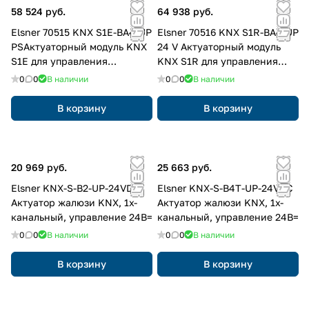
58 524 руб.
64 938 руб.
Elsner 70515 KNX S1E-BA4-UP
Elsner 70516 KNX S1R-BA4-UP
PSАктуаторный модуль KNX
24 V Актуаторный модуль
S1E для управления
KNX S1R для управления
электромоторами 24В=, 1х-
электромоторами 12/24В=
0
0
В наличии
0
0
В наличии
канальный, нагрузка до 4А
В корзину
В корзину
20 969 руб.
25 663 руб.
Elsner KNX-S-B2-UP-24VDC
Elsner KNX-S-B4T-UP-24VDC
Актуатор жалюзи KNX, 1х-
Актуатор жалюзи KNX, 1х-
канальный, управление 24В=
канальный, управление 24В=
0
0
В наличии
0
0
В наличии
В корзину
В корзину