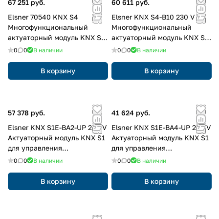
67 251 руб.
60 611 руб.
Elsner 70540 KNX S4
Elsner KNX S4-B10 230 V
Многофункциональный
Многофункциональный
актуаторный модуль KNX S4
актуаторный модуль KNX S4
для управления
для управления
0
0
В наличии
0
0
В наличии
электромоторами 30В= /
электромоторами 220В~, 4х-
220В~, 4х-канальный,
канальный
В корзину
В корзину
нагрузка до 4А
57 378 руб.
41 624 руб.
Elsner KNX S1E-BA2-UP 230 V
Elsner KNX S1E-BA4-UP 230 V
Актуаторный модуль KNX S1
Актуаторный модуль KNX S1
для управления
для управления
электромоторами 220В~, 1х-
электромоторами 220В~, 1х-
0
0
В наличии
0
0
В наличии
канальный
канальный
В корзину
В корзину