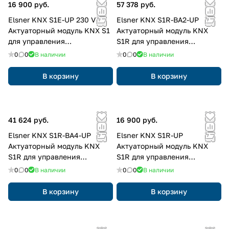
16 900 руб.
57 378 руб.
Elsner KNX S1E-UP 230 V
Elsner KNX S1R-BA2-UP
Актуаторный модуль KNX S1
Актуаторный модуль KNX
для управления
S1R для управления
электромоторами 220В~, 1х-
электромоторами 220В~,
0
0
В наличии
0
0
В наличии
канальный
нагрузка до 4А
В корзину
В корзину
41 624 руб.
16 900 руб.
Elsner KNX S1R-BA4-UP
Elsner KNX S1R-UP
Актуаторный модуль KNX
Актуаторный модуль KNX
S1R для управления
S1R для управления
электромоторами 220В~,
электромоторами 220В~,
0
0
В наличии
0
0
В наличии
нагрузка до 4А
нагрузка до 4А
В корзину
В корзину