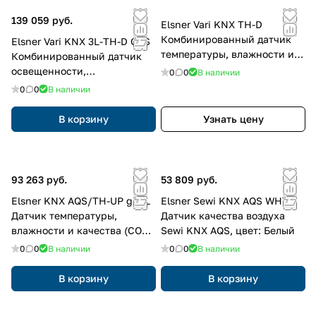
139 059 руб.
Elsner Vari KNX TH-D
Комбинированный датчик
Elsner Vari KNX 3L-TH-D GPS
температуры, влажности и
Комбинированный датчик
давления воздуха Vari KNX
освещенности,
0
0
В наличии
TH-D
температуры, влажности и
0
0
В наличии
давления воздуха
В корзину
Узнать цену
93 263 руб.
53 809 руб.
Elsner KNX AQS/TH-UP gl BL
Elsner Sewi KNX AQS WHT
Датчик температуры,
Датчик качества воздуха
влажности и качества (CO2)
Sewi KNX AQS, цвет: Белый
воздуха KNX AQS/TH, цвет:
0
0
В наличии
0
0
В наличии
Чёрный
В корзину
В корзину