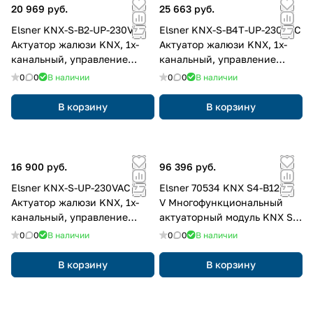
20 969 руб.
25 663 руб.
Elsner KNX-S-B2-UP-230VAC
Elsner KNX-S-B4T-UP-230VAC
Актуатор жалюзи KNX, 1х-
Актуатор жалюзи KNX, 1х-
канальный, управление
канальный, управление
230В~
230В~
0
0
В наличии
0
0
В наличии
В корзину
В корзину
16 900 руб.
96 396 руб.
Elsner KNX-S-UP-230VAC
Elsner 70534 KNX S4-B12 24
Актуатор жалюзи KNX, 1х-
V Многофункциональный
канальный, управление
актуаторный модуль KNX S4
230В~
для управления
0
0
В наличии
0
0
В наличии
электромоторами 12/24В=,
4х-канальный
В корзину
В корзину