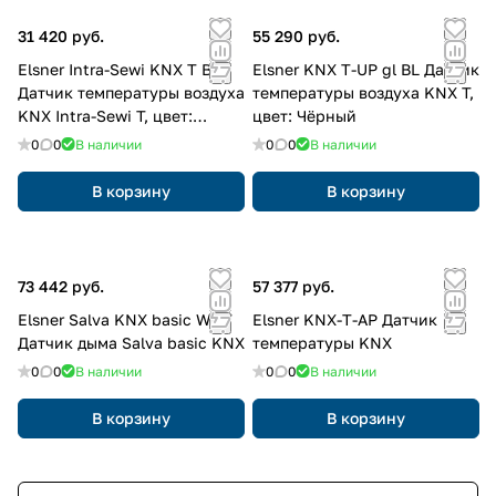
31 420 руб.
55 290 руб.
Elsner Intra-Sewi KNX T BL
Elsner KNX T-UP gl BL Датчик
Датчик температуры воздуха
температуры воздуха KNX T,
KNX Intra-Sewi T, цвет:
цвет: Чёрный
Чёрный
0
0
В наличии
0
0
В наличии
В корзину
В корзину
73 442 руб.
57 377 руб.
Elsner Salva KNX basic WHT
Elsner KNX-T-AP Датчик
Датчик дыма Salva basic KNX
температуры KNX
0
0
В наличии
0
0
В наличии
В корзину
В корзину