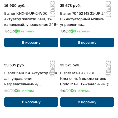
16 900 руб.
35 678 руб.
Elsner KNX-S-UP-24VDC
Elsner 70452 MSG1-UP 24 V
Актуатор жалюзи KNX, 1х-
PS Актуаторный модуль
канальный, управление 24В=
управления
электромоторами 24В=,
0
0
В наличии
0
0
В наличии
бинарные входы 24В= для
локального и центрального
В корзину
В корзину
управления
53 585 руб.
33 575 руб.
Elsner KNX K4 Актуатор KNX
Elsner M1-T-BLE-BL
для управления
Кнопочный выключатель
нагревательными/
Corlo M1-T, 1х-канальный (1
охлаждающими
кнопка), NTC сенсор, цвет:
0
0
В наличии
0
0
В наличии
установками, 4х канальный,
Чёрный
выход 230 В~/8Вт, ручное
В корзину
В корзину
управление, LED индикация