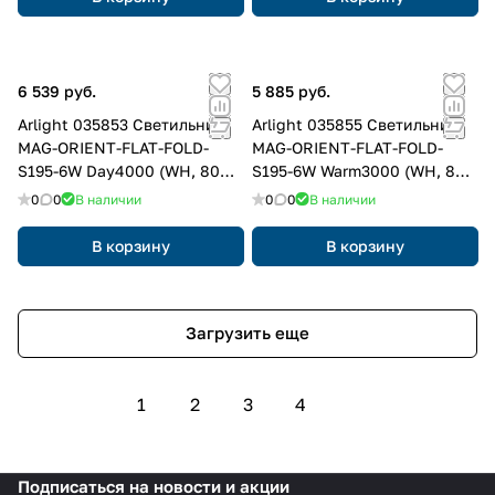
6 539 руб.
5 885 руб.
Arlight 035853 Светильник
Arlight 035855 Светильник
MAG-ORIENT-FLAT-FOLD-
MAG-ORIENT-FLAT-FOLD-
S195-6W Day4000 (WH, 80
S195-6W Warm3000 (WH, 80
deg, 48V, DALI) (Arlight, IP20
deg, 48V, DALI) (Arlight, IP20
0
0
В наличии
0
0
В наличии
Металл, 3 года)
Металл, 3 года)
В корзину
В корзину
Загрузить еще
1
2
3
4
Подписаться
на новости и акции