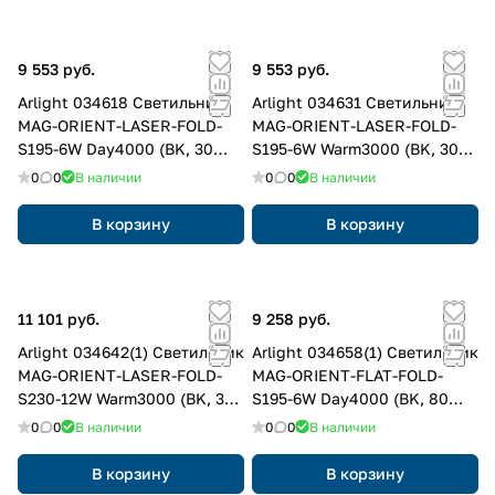
9 553 руб.
9 553 руб.
Arlight 034618 Светильник
Arlight 034631 Светильник
MAG-ORIENT-LASER-FOLD-
MAG-ORIENT-LASER-FOLD-
S195-6W Day4000 (BK, 30
S195-6W Warm3000 (BK, 30
deg, 48V, DALI) (Arlight, IP20
deg, 48V, DALI) (Arlight, IP20
0
0
В наличии
0
0
В наличии
Металл, 3 года)
Металл, 3 года)
В корзину
В корзину
11 101 руб.
9 258 руб.
Arlight 034642(1) Светильник
Arlight 034658(1) Светильник
MAG-ORIENT-LASER-FOLD-
MAG-ORIENT-FLAT-FOLD-
S230-12W Warm3000 (BK, 30
S195-6W Day4000 (BK, 80
deg, 48V, DALI) (Arlight, IP20
deg, 48V, DALI) (Arlight, IP20
0
0
В наличии
0
0
В наличии
Металл, 3 года)
Металл, 3 года)
В корзину
В корзину