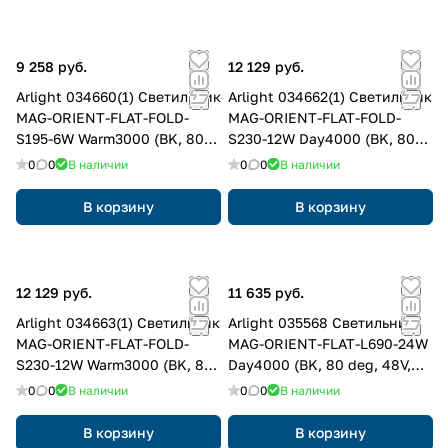
9 258 руб.
12 129 руб.
Arlight 034660(1) Светильник
Arlight 034662(1) Светильник
MAG-ORIENT-FLAT-FOLD-
MAG-ORIENT-FLAT-FOLD-
S195-6W Warm3000 (BK, 80
S230-12W Day4000 (BK, 80
deg, 48V, DALI) (Arlight, IP20
deg, 48V, DALI) (Arlight, IP20
0
0
В наличии
0
0
В наличии
Металл, 3 года)
Металл, 3 года)
В корзину
В корзину
12 129 руб.
11 635 руб.
Arlight 034663(1) Светильник
Arlight 035568 Светильник
MAG-ORIENT-FLAT-FOLD-
MAG-ORIENT-FLAT-L690-24W
S230-12W Warm3000 (BK, 80
Day4000 (BK, 80 deg, 48V,
deg, 48V DALI) (Arlight, IP20
DALI) (Arlight, IP20 Металл, 3
0
0
В наличии
0
0
В наличии
Металл, 3 года)
года)
В корзину
В корзину