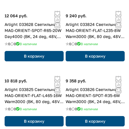
12 064 руб.
9 240 руб.
Arlight 033628 Светильник
Arlight 033824 Светильник
MAG-ORIENT-SPOT-R65-20W
MAG-ORIENT-FLAT-L235-8W
Day4000 (BK, 24 deg, 48V,
Warm3000 (BK, 80 deg, 48V,
DALI) (Arlight, IP20 Металл, 3
DALI) (Arlight, IP20 Металл, 3
0
0
В наличии
0
0
В наличии
года)
года)
В корзину
В корзину
10 818 руб.
9 358 руб.
Arlight 033825 Светильник
Arlight 033826 Светильник
MAG-ORIENT-FLAT-L465-16W
MAG-ORIENT-SPOT-R35-6W
Warm3000 (BK, 80 deg, 48V,
Warm3000 (BK, 24 deg, 48V,
DALI) (Arlight, IP20 Металл, 3
DALI) (Arlight, IP20 Металл, 3
0
0
В наличии
0
0
В наличии
года)
года)
В корзину
В корзину