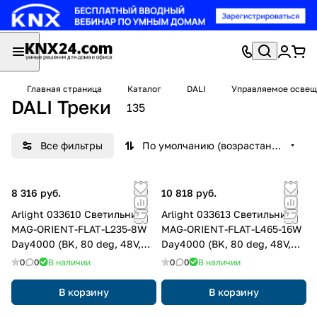
Главная страница
Каталог
DALI
Управляемое освещ
DALI Треки
135
Все фильтры
По умолчанию (возрастание)
8 316 руб.
10 818 руб.
Arlight 033610 Светильник
Arlight 033613 Светильник
MAG-ORIENT-FLAT-L235-8W
MAG-ORIENT-FLAT-L465-16W
Day4000 (BK, 80 deg, 48V,
Day4000 (BK, 80 deg, 48V,
DALI) (Arlight, IP20 Металл, 3
DALI) (Arlight, IP20 Металл, 3
0
0
В наличии
0
0
В наличии
года)
года)
В корзину
В корзину