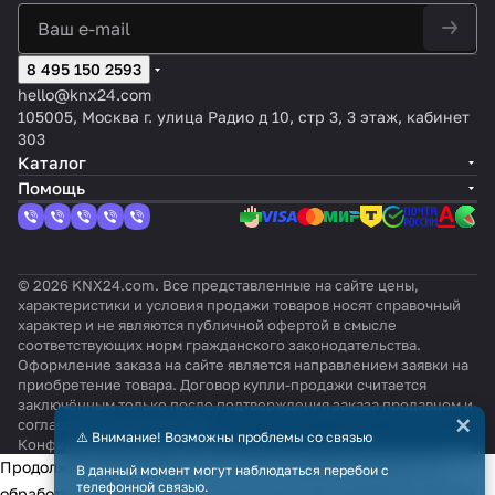
8 495 150 2593
hello@knx24.com
105005, Москва г. улица Радио д 10, стр 3, 3 этаж, кабинет
303
Каталог
Помощь
© 2026 KNX24.com. Все представленные на сайте цены,
характеристики и условия продажи товаров носят справочный
характер и не являются публичной офертой в смысле
соответствующих норм гражданского законодательства.
Оформление заказа на сайте является направлением заявки на
приобретение товара. Договор купли-продажи считается
заключённым только после подтверждения заказа продавцом и
×
согласования всех условий.
⚠️ Внимание! Возможны проблемы со связью
Конфиденциальность
Оферта
Продолжая использовать наш сайт, вы даёте согласие на
В данный момент могут наблюдаться перебои с
телефонной связью.
обработку файлов cookie в целях функционирования сайта и