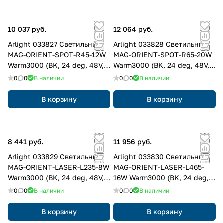
10 037 руб.
12 064 руб.
Arlight 033827 Светильник
Arlight 033828 Светильник
MAG-ORIENT-SPOT-R45-12W
MAG-ORIENT-SPOT-R65-20W
Warm3000 (BK, 24 deg, 48V,
Warm3000 (BK, 24 deg, 48V,
DALI) (Arlight, IP20 Металл, 3
DALI) (Arlight, IP20 Металл, 3
0
0
В наличии
0
0
В наличии
года)
года)
В корзину
В корзину
8 441 руб.
11 956 руб.
Arlight 033829 Светильник
Arlight 033830 Светильник
MAG-ORIENT-LASER-L235-8W
MAG-ORIENT-LASER-L465-
Warm3000 (BK, 24 deg, 48V,
16W Warm3000 (BK, 24 deg,
DALI) (Arlight, IP20 Металл, 3
48V, DALI) (Arlight, IP20
0
0
В наличии
0
0
В наличии
года)
Металл, 3 года)
В корзину
В корзину