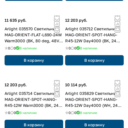
11 635 руб.
12 203 руб.
Arlight 035570 Светильник
Arlight 035712 Светильник
MAG-ORIENT-FLAT-L690-24W
MAG-ORIENT-SPOT-HANG-
Warm3000 (BK, 80 deg, 48V,
R45-12W Day4000 (BK, 24
DALI) (Arlight, IP20 Металл, 3
deg, 48V, DALI) (Arlight, IP20
0
0
В наличии
0
0
В наличии
года)
Металл, 3 года)
В корзину
В корзину
12 203 руб.
10 114 руб.
Arlight 035714 Светильник
Arlight 035829 Светильник
MAG-ORIENT-SPOT-HANG-
MAG-ORIENT-SPOT-HANG-
R45-12W Warm3000 (BK, 24
R45-12W Day4000 (WH, 24
deg, 48V, DALI) (Arlight, IP20
deg, 48V, DALI) (Arlight, IP20
0
0
В наличии
0
0
В наличии
Металл, 3 года)
Металл, 3 года)
В корзину
В корзину