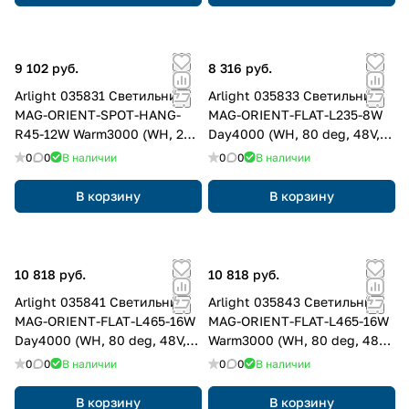
9 102 руб.
8 316 руб.
Arlight 035831 Светильник
Arlight 035833 Светильник
MAG-ORIENT-SPOT-HANG-
MAG-ORIENT-FLAT-L235-8W
R45-12W Warm3000 (WH, 24
Day4000 (WH, 80 deg, 48V,
deg, 48V, DALI) (Arlight, IP20
DALI) (Arlight, IP20 Металл, 3
0
0
В наличии
0
0
В наличии
Металл, 3 года)
года)
В корзину
В корзину
10 818 руб.
10 818 руб.
Arlight 035841 Светильник
Arlight 035843 Светильник
MAG-ORIENT-FLAT-L465-16W
MAG-ORIENT-FLAT-L465-16W
Day4000 (WH, 80 deg, 48V,
Warm3000 (WH, 80 deg, 48V,
DALI) (Arlight, IP20 Металл, 3
DALI) (Arlight, IP20 Металл, 3
0
0
В наличии
0
0
В наличии
года)
года)
В корзину
В корзину