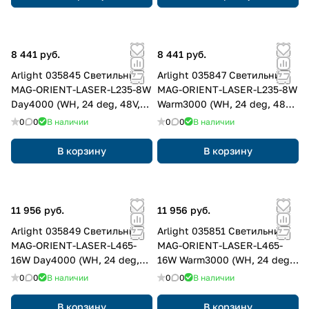
8 441 руб.
8 441 руб.
Arlight 035845 Светильник
Arlight 035847 Светильник
MAG-ORIENT-LASER-L235-8W
MAG-ORIENT-LASER-L235-8W
Day4000 (WH, 24 deg, 48V,
Warm3000 (WH, 24 deg, 48V,
DALI) (Arlight, IP20 Металл, 3
DALI) (Arlight, IP20 Металл, 3
0
0
В наличии
0
0
В наличии
года)
года)
В корзину
В корзину
11 956 руб.
11 956 руб.
Arlight 035849 Светильник
Arlight 035851 Светильник
MAG-ORIENT-LASER-L465-
MAG-ORIENT-LASER-L465-
16W Day4000 (WH, 24 deg,
16W Warm3000 (WH, 24 deg,
48V, DALI) (Arlight, IP20
48V, DALI) (Arlight, IP20
0
0
В наличии
0
0
В наличии
Металл, 3 года)
Металл, 3 года)
В корзину
В корзину