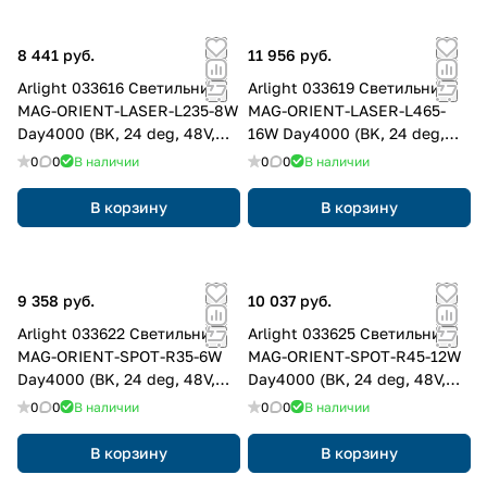
8 441 руб.
11 956 руб.
Arlight 033616 Светильник
Arlight 033619 Светильник
MAG-ORIENT-LASER-L235-8W
MAG-ORIENT-LASER-L465-
Day4000 (BK, 24 deg, 48V,
16W Day4000 (BK, 24 deg,
DALI) (Arlight, IP20 Металл, 3
48V, DALI) (Arlight, IP20
0
0
В наличии
0
0
В наличии
года)
Металл, 3 года)
В корзину
В корзину
9 358 руб.
10 037 руб.
Arlight 033622 Светильник
Arlight 033625 Светильник
MAG-ORIENT-SPOT-R35-6W
MAG-ORIENT-SPOT-R45-12W
Day4000 (BK, 24 deg, 48V,
Day4000 (BK, 24 deg, 48V,
DALI) (Arlight, IP20 Металл, 3
DALI) (Arlight, IP20 Металл, 3
0
0
В наличии
0
0
В наличии
года)
года)
В корзину
В корзину