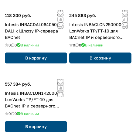
118 300 руб.
245 883 руб.
Intesis INBACDAL0640500
Intesis INBACLON2500000
DALI к Шлюзу IP-сервера
LonWorks TP/FT-10 для
BACnet
BACnet IP и серверного
шлюза MS/TP — 250 баллов
0
0
В наличии
0
0
В наличии
В корзину
В корзину
557 384 руб.
Intesis INBACLON1K20000
LonWorks TP/FT-10 для
BACnet IP и серверного
шлюза MS/TP — 1200 баллов
0
0
В наличии
В корзину