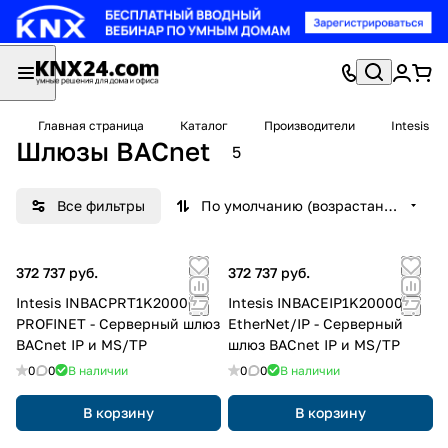
Главная страница
Каталог
Производители
Intesis
Шлюзы BACnet
5
Все фильтры
По умолчанию (возрастание)
372 737 руб.
372 737 руб.
Intesis INBACPRT1K20000
Intesis INBACEIP1K20000
PROFINET - Серверный шлюз
EtherNet/IP - Серверный
BACnet IP и MS/TP
шлюз BACnet IP и MS/TP
0
0
В наличии
0
0
В наличии
В корзину
В корзину