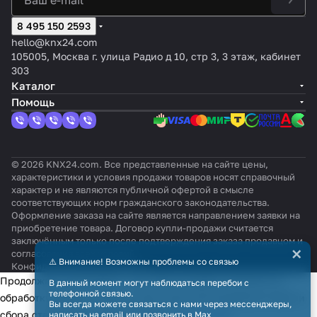
8 495 150 2593
hello@knx24.com
105005, Москва г. улица Радио д 10, стр 3, 3 этаж, кабинет
303
Каталог
Помощь
© 2026 KNX24.com. Все представленные на сайте цены,
характеристики и условия продажи товаров носят справочный
характер и не являются публичной офертой в смысле
соответствующих норм гражданского законодательства.
Оформление заказа на сайте является направлением заявки на
приобретение товара. Договор купли-продажи считается
заключённым только после подтверждения заказа продавцом и
×
согласования всех условий.
⚠️ Внимание! Возможны проблемы со связью
Конфиденциальность
Оферта
Продолжая использовать наш сайт, вы даёте согласие на
В данный момент могут наблюдаться перебои с
телефонной связью.
обработку файлов cookie в целях функционирования сайта и
Вы всегда можете связаться с нами через мессенджеры,
сбора статистики в соответствии с
политикой
написать на email или позвонить в Max