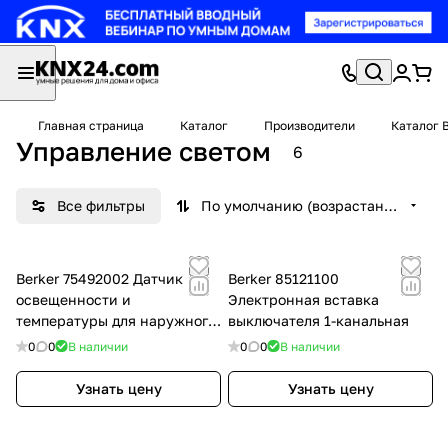
Главная страница
Каталог
Производители
Каталог 
Управление светом
6
Все фильтры
По умолчанию (возрастание)
Berker 75492002 Датчик
Berker 85121100
освещенности и
Электронная вставка
температуры для наружного
выключателя 1-канальная
монтажа
0
0
В наличии
0
0
В наличии
Узнать цену
Узнать цену