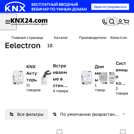
Главная страница
Каталог
Производители
Eelectron
Eelectron
18
Сист
Встра
KNX
Дим
емны
иваем
Актуа
мер
е
ые в
торы
ы
комп
стену
11
1
2
онен
товаров
товар
4 товара
устро
товара
ты
йства
Все фильтры
По умолчанию (возрастание)