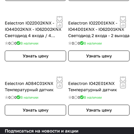
Eelectron IO22D02KNX -
Eelectron IO22D01KNX -
IO44D02KNX - IO62D02KNX
IO44D01KNX - IO62D01KNX
Светодиод 4 входа / 4
Светодиод 2 входа - 2 выхода
выхода
0
0
В наличии
0
0
В наличии
Узнать цену
Узнать цену
Eelectron AD84C01KNX
Eelectron IO42E01KNX
Температурный датчик
Температурный датчик
0
0
В наличии
0
0
В наличии
Узнать цену
Узнать цену
Подписаться
на новости и акции