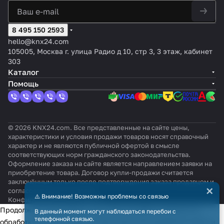
8 495 150 2593
hello@knx24.com
105005, Москва г. улица Радио д 10, стр 3, 3 этаж, кабинет
303
Каталог
Помощь
© 2026 KNX24.com. Все представленные на сайте цены,
характеристики и условия продажи товаров носят справочный
характер и не являются публичной офертой в смысле
соответствующих норм гражданского законодательства.
Оформление заказа на сайте является направлением заявки на
приобретение товара. Договор купли-продажи считается
заключённым только после подтверждения заказа продавцом и
×
согласования всех условий.
⚠️ Внимание! Возможны проблемы со связью
Конфиденциальность
Оферта
Продолжая использовать наш сайт, вы даёте согласие на
В данный момент могут наблюдаться перебои с
телефонной связью.
обработку файлов cookie в целях функционирования сайта и