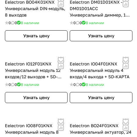
Eelectron BO04K01KNX
Eelectron DM01D01KNX -
Универсальный DIN-модуль,
DM01D01ACC
8 выходов
Универсальный диммер, 1
выход, 700 Вт
0
0
В наличии
0
0
В наличии
Узнать цену
Узнать цену
Eelectron IO12F01KNX
Eelectron IO04F01KNX
Универсальный модуль 12
Универсальный модуль 4
входов/12 выходов + SD-
входа/4 выхода + SD-КАРТА
КАРТА
0
0
В наличии
0
0
В наличии
Узнать цену
Узнать цену
Eelectron IO08F01KNX
Eelectron BO24F01KNX
Универсальный модуль 8
Универсальный актуатор, 24