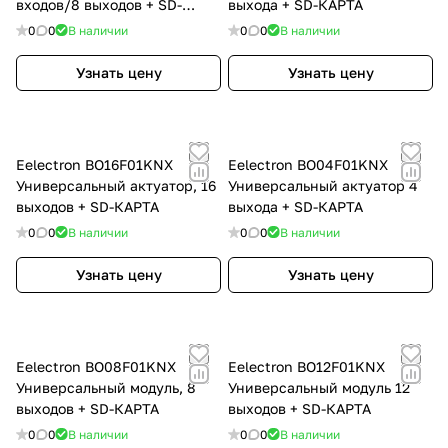
входов/8 выходов + SD-
выхода + SD-КАРТА
КАРТА
0
0
В наличии
0
0
В наличии
Узнать цену
Узнать цену
Eelectron BO16F01KNX
Eelectron BO04F01KNX
Универсальный актуатор, 16
Универсальный актуатор 4
выходов + SD-КАРТА
выхода + SD-КАРТА
0
0
В наличии
0
0
В наличии
Узнать цену
Узнать цену
Eelectron BO08F01KNX
Eelectron BO12F01KNX
Универсальный модуль, 8
Универсальный модуль 12
выходов + SD-КАРТА
выходов + SD-КАРТА
0
0
В наличии
0
0
В наличии