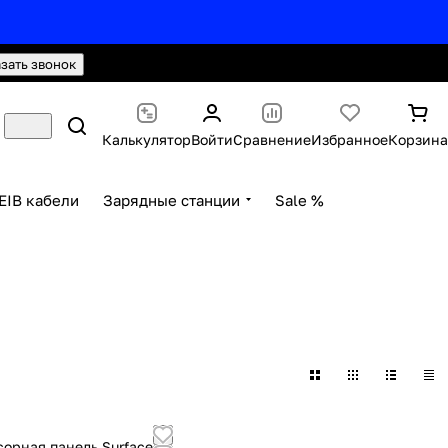
hello@knx24.com
Валюта: Рубли (RUB)
азать звонок
Калькулятор
Войти
Сравнение
Избранное
Корзина
EIB кабели
Зарядные станции
Sale %
сорная панель Surface