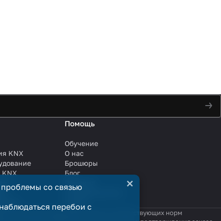
Помощь
Обучение
ия KNX
О нас
удование
Брошюры
и KNX
Блог
×
ли
Решения
 проблемы со связью
ли
Сотрудничество
анции
Услуги
наблюдаться перебои с
яются публичной офертой в смысле соответствующих норм