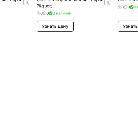
7&quot;
0
0
В 
0
0
В наличии
Узнать цену
Узнать