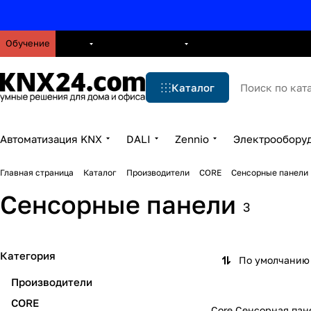
Обучение
О нас
Брошюры
Блог
Решения
Бренды
Ус
Каталог
Автоматизация KNX
DALI
Zennio
Электрообору
Главная страница
Каталог
Производители
CORE
Сенсорные панели
Сенсорные панели
3
Категория
По умолчанию 
Производители
CORE
Core Сенсорная пане