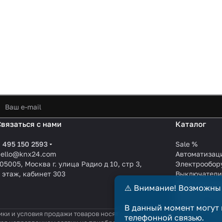
Связаться с нами
Каталог
 495 150 2593
Sale %
hello@knx24.com
Автоматизац
05005, Москва г. улица Радио д 10, стр 3,
Электрообор
 этаж, кабинет 303
Выключател
Производите
⚠️ Внимание! Возможны
KNX EIB кабе
Зарядные ст
В данный момент могут 
ики и условия продажи товаров носят справочный характер и не явл
телефонной связью.