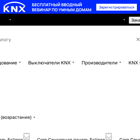
8 495 150 2593
луги
Сотрудничество
Контакты
Зак
дование
Выключатели KNX
Производители
KNX 
(возрастание)
ль Eclipse,
Core Сенсорная панель Eclipse,
Core Сен