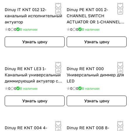
Dinuy IT KNT 012 12-
Dinuy PE KNT 001 2-
канальный исполнительный
CHANNEL SWITCH
актуатор
ACTUATOR OR 1-CHANNEL
BLIND/SHUTTER ACTUATOR
0
0
В наличии
0
0
В наличии
Узнать цену
Узнать цену
Dinuy RE KNT LE3 1-
Dinuy RE KNT 000
Канальный универсальный
Универсальный диммер для
диммирующий актуатор с
LED
4мя аналоговыми/
0
0
В наличии
0
0
В наличии
бинарными входами
Узнать цену
Узнать цену
Dinuy RE KNT 004 4-
Dinuy RE KNT 008 8-