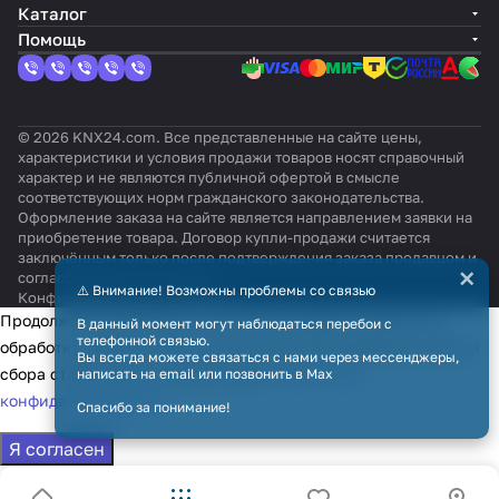
Каталог
Помощь
© 2026 KNX24.com. Все представленные на сайте цены,
характеристики и условия продажи товаров носят справочный
характер и не являются публичной офертой в смысле
соответствующих норм гражданского законодательства.
Оформление заказа на сайте является направлением заявки на
приобретение товара. Договор купли-продажи считается
заключённым только после подтверждения заказа продавцом и
×
согласования всех условий.
⚠️ Внимание! Возможны проблемы со связью
Конфиденциальность
Оферта
Продолжая использовать наш сайт, вы даёте согласие на
В данный момент могут наблюдаться перебои с
телефонной связью.
обработку файлов cookie в целях функционирования сайта и
Вы всегда можете связаться с нами через мессенджеры,
сбора статистики в соответствии с
политикой
написать на email или позвонить в Max
конфиденциальности
Спасибо за понимание!
Я согласен