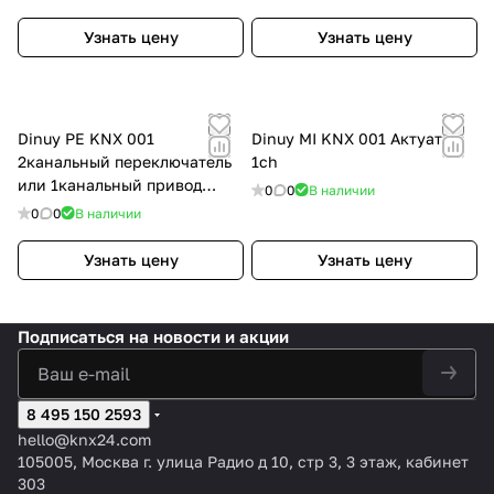
Узнать цену
Узнать цену
Dinuy PE KNX 001
Dinuy MI KNX 001 Актуатор,
2канальный переключатель
1ch
или 1канальный привод
0
0
В наличии
жалюзи/затвора
0
0
В наличии
Узнать цену
Узнать цену
Подписаться
на новости и акции
8 495 150 2593
hello@knx24.com
105005, Москва г. улица Радио д 10, стр 3, 3 этаж, кабинет
303