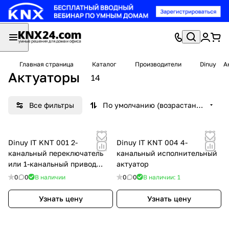
Главная страница
Каталог
Производители
Dinuy
А
Актуаторы
14
Все фильтры
По умолчанию (возрастание)
Dinuy IT KNT 001 2-
Dinuy IT KNT 004 4-
канальный переключатель
канальный исполнительный
или 1-канальный привод
актуатор
жалюзи/затвора
0
0
В наличии
0
0
В наличии: 1
Узнать цену
Узнать цену