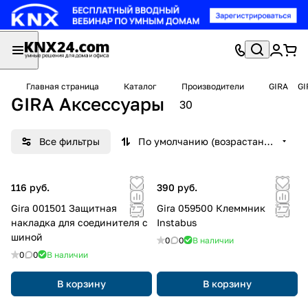
Главная страница
Каталог
Производители
GIRA
GI
GIRA Аксессуары
30
Все фильтры
По умолчанию (возрастание)
116 руб.
390 руб.
Gira 001501 Защитная
Gira 059500 Клеммник
накладка для соединителя с
Instabus
шиной
0
0
В наличии
0
0
В наличии
В корзину
В корзину