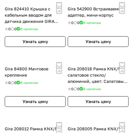
Gira 824410 Крышка с
Gira 542900 Встраиваемый
кабельным вводом для
адаптер, мини-корпус
датчика движения GIRA
0
0
В наличии
Cube
0
0
В наличии
Узнать цену
Узнать цену
Gira 84800 Mачтовое
Gira 208018 Рамка KNX/EIB
крепление
салатовое стекло/
алюминий, цвет: Салатовый
0
0
В наличии
/ Серый
0
0
В наличии
Узнать цену
Узнать цену
Gira 208012 Рамка KNX/EIB
Gira 208005 Рамка KNX/EIB