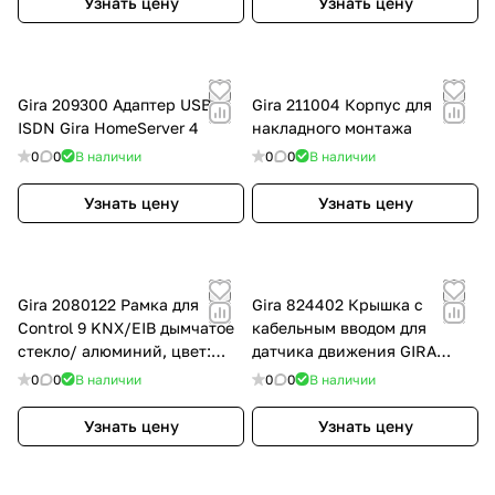
Узнать цену
Узнать цену
Gira 209300 Адаптер USB
Gira 211004 Корпус для
ISDN Gira HomeServer 4
накладного монтажа
0
0
В наличии
0
0
В наличии
Узнать цену
Узнать цену
Gira 2080122 Рамка для
Gira 824402 Крышка с
Control 9 KNX/EIB дымчатое
кабельным вводом для
стекло/ алюминий, цвет:
датчика движения GIRA
Дымчатый / Серый
Cube
0
0
В наличии
0
0
В наличии
Узнать цену
Узнать цену