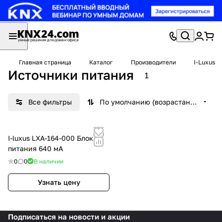
Главная страница
Каталог
Производители
I-Luxus
Источники питания
1
Все фильтры
По умолчанию (возрастание)
I-luxus LXA-164-000 Блок
питания 640 мА
0
0
В наличии
Узнать цену
Подписаться
на новости и акции