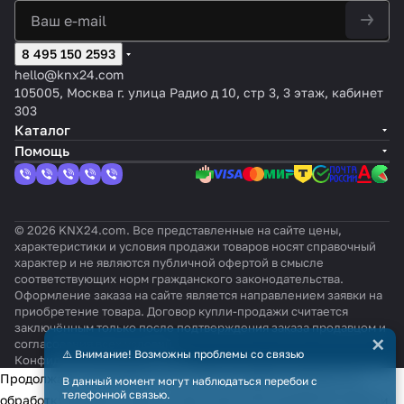
8 495 150 2593
hello@knx24.com
105005, Москва г. улица Радио д 10, стр 3, 3 этаж, кабинет
303
Каталог
Помощь
© 2026 KNX24.com. Все представленные на сайте цены,
характеристики и условия продажи товаров носят справочный
характер и не являются публичной офертой в смысле
соответствующих норм гражданского законодательства.
Оформление заказа на сайте является направлением заявки на
приобретение товара. Договор купли-продажи считается
заключённым только после подтверждения заказа продавцом и
×
согласования всех условий.
⚠️ Внимание! Возможны проблемы со связью
Конфиденциальность
Оферта
Продолжая использовать наш сайт, вы даёте согласие на
В данный момент могут наблюдаться перебои с
телефонной связью.
обработку файлов cookie в целях функционирования сайта и