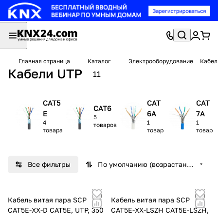
Главная страница
Каталог
Электрооборудование
Кабел
Кабели UTP
11
CAT5
CAT
CAT
CAT6
E
6A
7A
5
4
1
1
товаров
товара
товар
товар
Все фильтры
По умолчанию (возрастание)
Кабель витая пара SCP
Кабель витая пара SCP
CAT5E-XX-D CAT5Е, UTP, 350
CAT5E-ХХ-LSZH CAT5Е-LSZH,