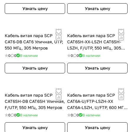
Узнать цену
Узнать цену
Кабель витая пара SCP
Кабель витая пара SCP
CAT6-DB CAT6 Уличная, UTP,
CAT6SH-ХХ-LSZH CAT6SH-
550 МГц, 305 Метров
LSZH, F/UTP, 550 МГц, 305
Метров
0
0
В наличии
0
0
В наличии
Узнать цену
Узнать цену
Кабель витая пара SCP
Кабель витая пара SCP
CAT6SH-DB CAT6SH Уличная,
CAT6A-U/FTP-LSZH-ХХ
F/UTP, 550 МГц, 305 Метров
CAT6A-LSZH, U/FTP, 600 МГц,
305 Метров
0
0
В наличии
0
0
В наличии
Узнать цену
Узнать цену