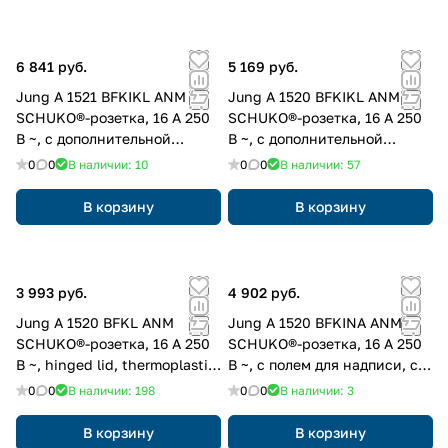
6 841 руб.
5 169 руб.
Jung A 1521 BFKIKL ANM
Jung A 1520 BFKIKL ANM
SCHUKO®-розетка, 16 A 250
SCHUKO®-розетка, 16 A 250
В ~, с дополнительной
В ~, с дополнительной
защитой,, Откидная крышка,
защитой,, hinged lid,
0
0
В наличии: 10
0
0
В наличии: 57
Лакированный термопласт,
thermoplastic lacquered,
Серия A, матовый антрацит
Серия A, матовый антрацит
В корзину
В корзину
3 993 руб.
4 902 руб.
Jung A 1520 BFKL ANM
Jung A 1520 BFKINA ANM
SCHUKO®-розетка, 16 A 250
SCHUKO®-розетка, 16 A 250
В ~, hinged lid, thermoplastic
В ~, с полем для надписи, с
lacquered, Серия A, матовый
дополнительной защитой,,
0
0
В наличии: 198
0
0
В наличии: 3
антрацит
thermoplastic lacquered,
Серия A, матовый антрацит
В корзину
В корзину