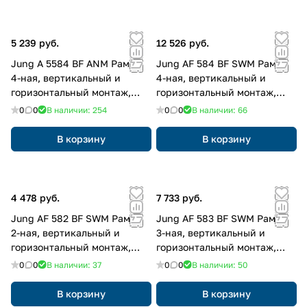
5 239 руб.
12 526 руб.
Jung A 5584 BF ANM Рамка
Jung AF 584 BF SWM Рамка
4-ная, вертикальный и
4-ная, вертикальный и
горизонтальный монтаж,
горизонтальный монтаж,
Лакированный термопласт,
Лакированный термопласт,
0
0
В наличии: 254
0
0
В наличии: 66
A 550, матовый антрацит
ПОТОК, матовый чёрный
графит
В корзину
В корзину
4 478 руб.
7 733 руб.
Jung AF 582 BF SWM Рамка
Jung AF 583 BF SWM Рамка
2-ная, вертикальный и
3-ная, вертикальный и
горизонтальный монтаж,
горизонтальный монтаж,
Лакированный термопласт,
Лакированный термопласт,
0
0
В наличии: 37
0
0
В наличии: 50
ПОТОК, матовый чёрный
ПОТОК, матовый чёрный
графит
графит
В корзину
В корзину