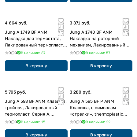
4 664 руб.
3 371 руб.
Jung A 1749 BF ANM
Jung A 1740 BF ANM
Накладка для термостата,
Накладка на роторный
Лакированный термопласт,
механизм, Лакированный
Серия A, матовый антрацит
термопласт, Серия A,
0
0
В наличии: 87
0
0
В наличии: 57
матовый антрацит
В корзину
В корзину
5 795 руб.
3 280 руб.
Jung A 593 BF ANM Клавиша,
Jung A 595 BF P ANM
тройная, Лакированный
Kлавиша, с символам
термопласт, Серия A,
«стрелки», thermoplastic
матовый антрацит
lacquered, Серия A, матовый
0
0
В наличии: 15
0
0
В наличии: 22
антрацит
В корзину
В корзину