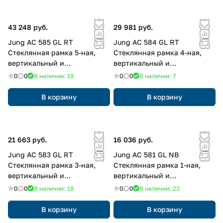
43 248 руб.
29 981 руб.
Jung AC 585 GL RT
Jung AC 584 GL RT
Стеклянная рамка 5-ная,
Стеклянная рамка 4-ная,
вертикальный и
вертикальный и
горизонтальный монтаж,
горизонтальный монтаж,
0
0
В наличии: 19
0
0
В наличии: 7
Glass, A CREATION, красный
Glass, A CREATION, красный
В корзину
В корзину
21 663 руб.
16 036 руб.
Jung AC 583 GL RT
Jung AC 581 GL NB
Стеклянная рамка 3-ная,
Стеклянная рамка 1-ная,
вертикальный и
вертикальный и
горизонтальный монтаж,
горизонтальный монтаж,
0
0
В наличии: 18
0
0
В наличии: 23
Glass, A CREATION, красный
Glass, A CREATION, глубокий
синий
В корзину
В корзину