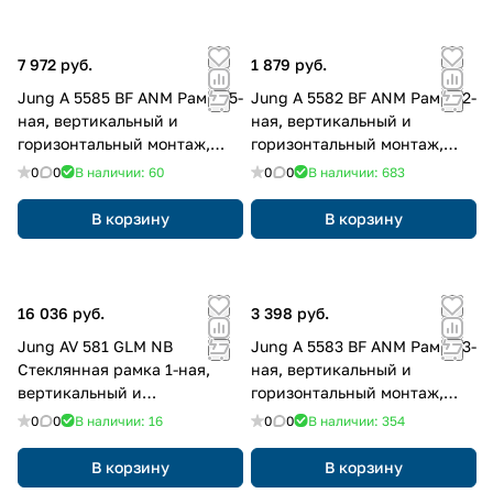
7 972 руб.
1 879 руб.
Jung A 5585 BF ANM Рамка 5-
Jung A 5582 BF ANM Рамка 2-
ная, вертикальный и
ная, вертикальный и
горизонтальный монтаж,
горизонтальный монтаж,
Лакированный термопласт,
Лакированный термопласт,
0
0
В наличии: 60
0
0
В наличии: 683
A 550, матовый антрацит
A 550, матовый антрацит
В корзину
В корзину
16 036 руб.
3 398 руб.
Jung AV 581 GLM NB
Jung A 5583 BF ANM Рамка 3-
Стеклянная рамка 1-ная,
ная, вертикальный и
вертикальный и
горизонтальный монтаж,
горизонтальный монтаж,
Лакированный термопласт,
0
0
В наличии: 16
0
0
В наличии: 354
Стекло, A VIVA, глубокий
A 550, матовый антрацит
синий
В корзину
В корзину