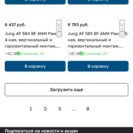
6 437 руб.
9 793 руб.
Jung AF 584 BF ANM Рамка
Jung AF 585 BF ANM Рамка 5-
4-ная, вертикальный и
ная, вертикальный и
горизонтальный монтаж,
горизонтальный монтаж,
Лакированный термопласт,
Лакированный термопласт,
0
0
В наличии: 15
0
0
В наличии: 22
ПОТОК, матовый антрацит
ПОТОК, матовый антрацит
В корзину
В корзину
Загрузить еще
1
2
3
...
8
Подписаться
на новости и акции