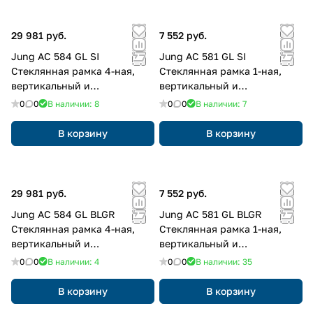
29 981 руб.
7 552 руб.
Jung AC 584 GL SI
Jung AC 581 GL SI
Стеклянная рамка 4-ная,
Стеклянная рамка 1-ная,
вертикальный и
вертикальный и
горизонтальный монтаж,
горизонтальный монтаж,
0
0
В наличии: 8
0
0
В наличии: 7
Glass, A CREATION,
Glass, A CREATION,
серебристый (с зеркальным
серебристый (с зеркальным
В корзину
В корзину
покрытием)
покрытием)
29 981 руб.
7 552 руб.
Jung AC 584 GL BLGR
Jung AC 581 GL BLGR
Стеклянная рамка 4-ная,
Стеклянная рамка 1-ная,
вертикальный и
вертикальный и
горизонтальный монтаж,
горизонтальный монтаж,
0
0
В наличии: 4
0
0
В наличии: 35
Glass, A CREATION, серо-
Glass, A CREATION, серо-
голубой
голубой
В корзину
В корзину