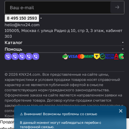
8 495 150 2593
hello@knx24.com
105005, Москва г. улица Радио д 10, стр 3, 3 этаж, кабинет
303
Каталог
Помощь
© 2026 KNX24.com. Все представленные на сайте цены,
характеристики и условия продажи товаров носят справочный
характер и не являются публичной офертой в смысле
соответствующих норм гражданского законодательства.
Оформление заказа на сайте является направлением заявки на
приобретение товара. Договор купли-продажи считается
заключённым только после подтверждения заказа продавцом и
×
согласования всех условий.
⚠️ Внимание! Возможны проблемы со связью
Конфиденциальность
Оферта
Продолжая использовать наш сайт, вы даёте согласие на
В данный момент могут наблюдаться перебои с
телефонной связью.
обработку файлов cookie в целях функционирования сайта и