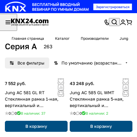
Главная страница
Каталог
Производители
Jung
Серия A
263
Все фильтры
По умолчанию (возрастание)
7 552 руб.
43 248 руб.
Jung AC 581 GL RT
Jung AC 585 GL WMT
Стеклянная рамка 1-ная,
Стеклянная рамка 5-ная,
вертикальный и
вертикальный и
горизонтальный монтаж,
горизонтальный монтаж,
0
0
В наличии: 37
0
0
В наличии: 2
Glass, A CREATION, красный
Стекло, A CREATION,
матовый белый
В корзину
В корзину