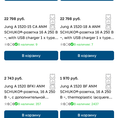
22 798 руб.
22 798 руб.
Jung A 1520-15 CA ANM
Jung A 1520-18 A ANM
SCHUKO®-розетка 16 A 250 В
SCHUKO®-розетка 16 A 250 В
~, with USB charger 1 x type A
~, with USB charger 1 x type
+ 1 x type C, с
A, с дополнительной
0
0
В наличии: 9
0
0
В наличии: 7
дополнительной защитой,,
защитой,, Серия A, матовый
Серия A, матовый антрацит
антрацит
В корзину
В корзину
2 743 руб.
1 970 руб.
Jung A 1520 BFKI ANM
Jung A 1520 BF ANM
SCHUKO®-розетка, 16 A 250
SCHUKO®-розетка, 16 A 250
В ~, с дополнительной
В ~, thermoplastic lacquered,
защитой,, thermoplastic
Серия A, матовый антрацит
0
0
В наличии: 357
0
0
В наличии: 2437
lacquered, Серия A, матовый
антрацит
В корзину
В корзину