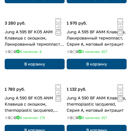
3 280 руб.
1 970 руб.
Jung A 595 BF KO5 ANM
Jung A 595 BF ANM Kлавиша,
Kлавиша с окошком,
Лакированный термопласт,
Лакированный термопласт,
Серия A, матовый антрацит
Серия A, матовый антрацит
0
0
В наличии: 8
0
0
В наличии: 827
В корзину
В корзину
1 780 руб.
1 132 руб.
Jung A 590 BF KO5 ANM
Jung A 590 BF ANM Kлавиша,
Kлавиша с окошком,
thermoplastic lacquered,
thermoplastic lacquered,
Серия A, матовый антрацит
Серия A, матовый антрацит
0
0
В наличии: 175
0
0
В наличии: 817
В корзину
В корзину