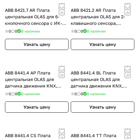
ABB 8421.7 AR Плата
ABB 8421.2 AR Плата
центральная OLAS для 6-
центральная OLAS для 2-
кнопочного сенсора с ИК-
клавишного сенсора,
приемником, песочный,
песочный, цвет: Бежевый,
0
0
В наличии
0
0
В наличии
цвет: Бежевый, оттенок:
оттенок: Песочный
Песочный
Узнать цену
Узнать цену
ABB 8441.4 AP Плата
ABB 8441.4 BL Плата
центральная OLAS для
центральная OLAS для
датчика движения KNX,
датчика движения KNX,
перламутровый металлик,
белый жасмин, цвет: Белый,
0
0
В наличии
0
0
В наличии
цвет: Перламутровый
оттенок: Жасмин
металлик
Узнать цену
Узнать цену
ABB 8441.4 CS Плата
ABB 8441.4 TT Плата