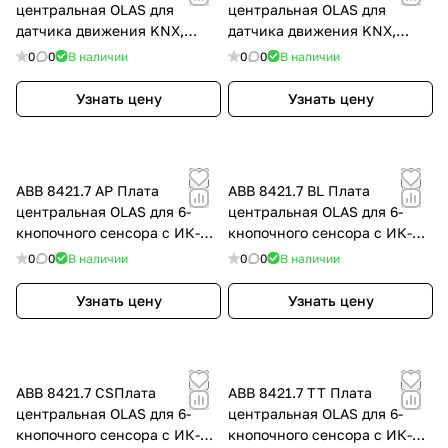
центральная OLAS для
центральная OLAS для
датчика движения KNX,
датчика движения KNX,
атласная медь, цвет:
титан, цвет: Титан
0
0
В наличии
0
0
В наличии
Красный, оттенок: Атласная
медь
Узнать цену
Узнать цену
ABB 8421.7 AP Плата
ABB 8421.7 BL Плата
центральная OLAS для 6-
центральная OLAS для 6-
кнопочного сенсора с ИК-
кнопочного сенсора с ИК-
приемником,
приемником, белый жасмин,
0
0
В наличии
0
0
В наличии
перламутровый металлик,
цвет: Белый, оттенок:
цвет: Перламутровый
Жасмин
Узнать цену
Узнать цену
металлик
ABB 8421.7 CSПлата
ABB 8421.7 TT Плата
центральная OLAS для 6-
центральная OLAS для 6-
кнопочного сенсора с ИК-
кнопочного сенсора с ИК-