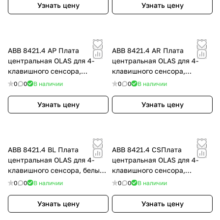
медь
Узнать цену
Узнать цену
ABB 8421.4 AP Плата
ABB 8421.4 AR Плата
центральная OLAS для 4-
центральная OLAS для 4-
клавишного сенсора,
клавишного сенсора,
перламутровый металлик,
песочный, цвет: Бежевый,
0
0
В наличии
0
0
В наличии
цвет: Перламутровый
оттенок: Песочный
металлик
Узнать цену
Узнать цену
ABB 8421.4 BL Плата
ABB 8421.4 CSПлата
центральная OLAS для 4-
центральная OLAS для 4-
клавишного сенсора, белый
клавишного сенсора,
жасмин, цвет: Белый,
атласная медь, цвет:
0
0
В наличии
0
0
В наличии
оттенок: Жасмин
Красный, оттенок: Атласная
медь
Узнать цену
Узнать цену