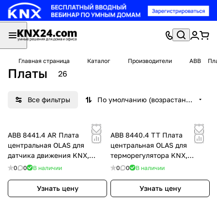
Главная страница
Каталог
Производители
ABB
Пл
Платы
26
Все фильтры
По умолчанию (возрастание)
ABB 8441.4 AR Плата
ABB 8440.4 TT Плата
центральная OLAS для
центральная OLAS для
датчика движения KNX,
терморегулятора KNX,
песочный, цвет: Бежевый,
титан, цвет: Титан
0
0
В наличии
0
0
В наличии
оттенок: Песочный
Узнать цену
Узнать цену