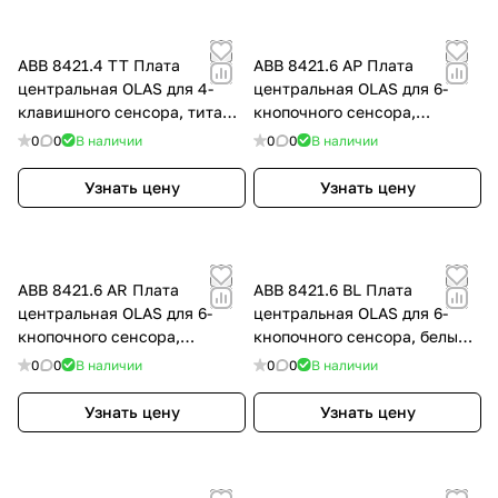
ABB 8421.4 TT Плата
ABB 8421.6 AP Плата
центральная OLAS для 4-
центральная OLAS для 6-
клавишного сенсора, титан,
кнопочного сенсора,
цвет: Титан
перламутровый металлик,
0
0
В наличии
0
0
В наличии
цвет: Перламутровый
металлик
Узнать цену
Узнать цену
ABB 8421.6 AR Плата
ABB 8421.6 BL Плата
центральная OLAS для 6-
центральная OLAS для 6-
кнопочного сенсора,
кнопочного сенсора, белый
песочный, цвет: Бежевый,
жасмин, цвет: Белый,
0
0
В наличии
0
0
В наличии
оттенок: Песочный
оттенок: Жасмин
Узнать цену
Узнать цену