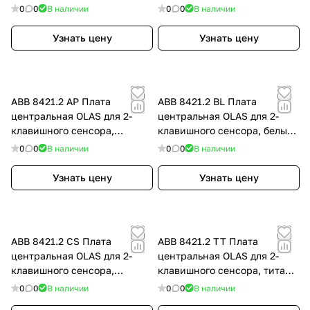
приемником, атласная медь,
приемником, титан, цвет:
0
0
В наличии
0
0
В наличии
цвет: Красный, оттенок:
Титан
Атласная медь
Узнать цену
Узнать цену
ABB 8421.2 AP Плата
ABB 8421.2 BL Плата
центральная OLAS для 2-
центральная OLAS для 2-
клавишного сенсора,
клавишного сенсора, белый
перламутровый металлик,
жасмин, цвет: Белый,
0
0
В наличии
0
0
В наличии
цвет: Перламутровый
оттенок: Жасмин
металлик
Узнать цену
Узнать цену
ABB 8421.2 CS Плата
ABB 8421.2 TT Плата
центральная OLAS для 2-
центральная OLAS для 2-
клавишного сенсора,
клавишного сенсора, титан,
атласная медь, цвет:
цвет: Титан
0
0
В наличии
0
0
В наличии
Красный, оттенок: Атласная