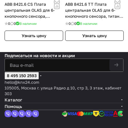
ABB 8421.6 CS Плата
ABB 8421.6 TT Плата
центральная OLAS для 6-
центральная OLAS для 6-
кнопочного сенсора,
кнопочного сенсора, титан,
атласная медь, цвет:
цвет: Титан
0
0
В наличии
0
0
В наличии
Красный, оттенок: Атласная
медь
Узнать цену
Узнать цену
Подписаться
на новости и акции
8 495 150 2593
hello@knx24.com
105005, Москва г. улица Радио д 10, стр 3, 3 этаж, кабинет
303
Каталог
Помощь