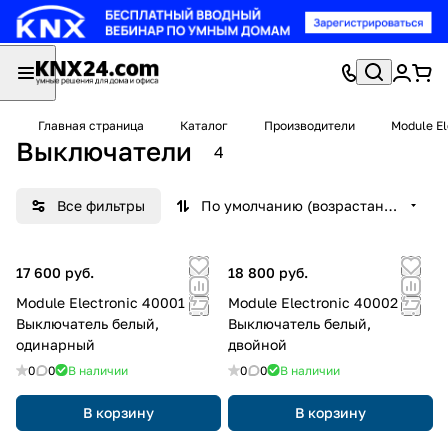
Главная страница
Каталог
Производители
Module El
Выключатели
4
Все фильтры
По умолчанию (возрастание)
17 600 руб.
18 800 руб.
Module Electronic 40001
Module Electronic 40002
Выключатель белый,
Выключатель белый,
одинарный
двойной
0
0
В наличии
0
0
В наличии
В корзину
В корзину