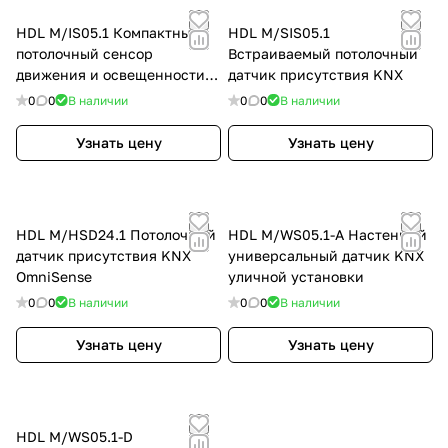
HDL M/IS05.1 Компактный
HDL M/SIS05.1
потолочный сенсор
Встраиваемый потолочный
движения и освещенности
датчик присутствия KNX
KNX
0
0
В наличии
0
0
В наличии
Узнать цену
Узнать цену
HDL M/HSD24.1 Потолочный
HDL M/WS05.1-A Настенный
датчик присутствия KNX
универсальный датчик KNX
OmniSense
уличной установки
0
0
В наличии
0
0
В наличии
Узнать цену
Узнать цену
HDL M/WS05.1-D