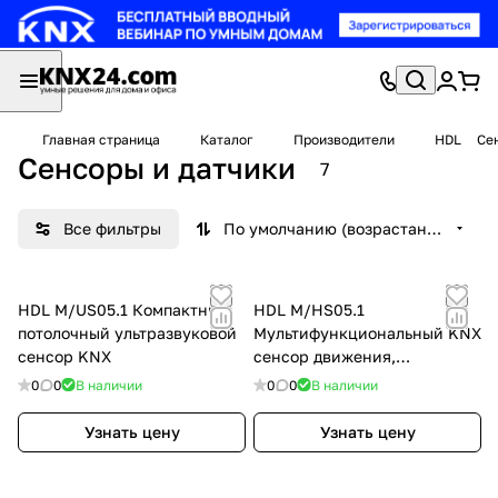
Главная страница
Каталог
Производители
HDL
Се
Сенсоры и датчики
7
Все фильтры
По умолчанию (возрастание)
HDL M/US05.1 Компактный
HDL M/HS05.1
потолочный ультразвуковой
Мультифункциональный KNX
сенсор KNX
сенсор движения,
освещенности и
0
0
В наличии
0
0
В наличии
температуры
Узнать цену
Узнать цену