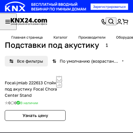
Главная страница
Каталог
Производители
Оборудов
Подставки под акустику
1
Все фильтры
По умолчанию (возрастание)
Focal-jmlab 222613 Стойка
под акустику Focal Chora
Center Stand
0
0
В наличии
Узнать цену