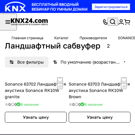
Главная страница
Каталог
Производители
SONANC
Ландшафтный сабвуфер
2
Все фильтры
По умолчанию (возрастание)
Sonance 63702 Ландшафтная
Sonance 63703 Ландшафтная
акустика Sonance RK10W
акустика Sonance RK10W
granite
Brown
0
0
В наличии
0
0
В наличии
Узнать цену
Узнать цену