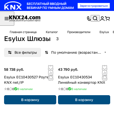
Главная страница
Каталог
Производители
Esylux
Esylux Шлюзы
3
Все фильтры
По умолчанию (возрастание)
58 738 руб.
43 790 руб.
Esylux EC10430527 Роутер
Esylux EC10430534
KNX net/IP
Линейный конвертор KNX
0
0
В наличии
0
0
В наличии
В корзину
В корзину