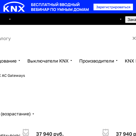
8 495 150 2593
луги
Сотрудничество
Контакты
Зак
дование
Выключатели KNX
Производители
KNX 
 AC Gateways
(возрастание)
37 940 руб.
37 940 