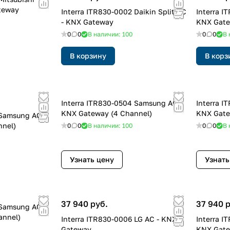
ateway
Interra ITR830-0002 Daikin Split AC
Interra ITR830-0003 Daikin Sky AC -
- KNX Gateway
KNX Gat
0
0
В наличии: 100
0
0
В 
В корзину
В корз
Interra ITR830-0504 Samsung AC -
Interra ITR830-0508 Samsung AC -
KNX Gateway (4 Channel)
KNX Gate
nnel)
0
0
В наличии: 100
0
0
В 
Узнать цену
Узнать
37 940 руб.
37 940 
annel)
Interra ITR830-0006 LG AC - KNX
Interra ITR830-0007 Arcelik AC -
Gateway
KNX Gat