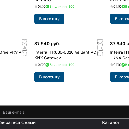
0
0
В наличии: 100
0
0
В 
В корзину
В корз
37 940 руб.
37 940 
Interra ITR830-0010 Vaillant AC -
Interra ITR830-0011 Demirdokum AC
KNX Gateway
- KNX Ga
0
0
В наличии: 100
0
0
В 
В корзину
В корз
Связаться с нами
Каталог