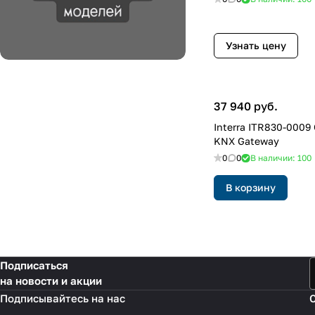
Узнать цену
37 940 руб.
Interra ITR830-0009 Gree VRV AC -
KNX Gateway
0
0
В наличии: 100
В корзину
Подписаться
на новости и акции