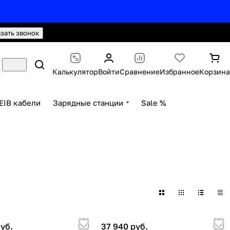
hello@knx24.com
Валюта: Рубли (RUB)
азать звонок
Калькулятор
Войти
Сравнение
Избранное
Корзина
EIB кабели
Зарядные станции
Sale %
руб.
37 940 руб.