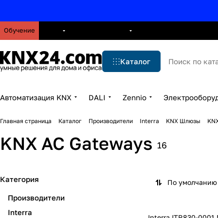
Обучение
О нас
Брошюры
Блог
Решения
Бренды
Ус
Каталог
Автоматизация KNX
DALI
Zennio
Электрообору
Главная страница
Каталог
Производители
Interra
KNX Шлюзы
KNX
KNX AC Gateways
16
Категория
По умолчанию 
Производители
Interra
Interra ITR830-0001 Mitsubishi