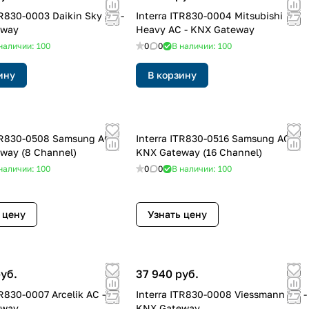
Interra ITR830-0004 Mitsubishi
eway
Heavy AC - KNX Gateway
наличии: 100
0
0
В наличии: 100
ину
В корзину
Interra ITR830-0516 Samsung AC -
way (8 Channel)
KNX Gateway (16 Channel)
наличии: 100
0
0
В наличии: 100
 цену
Узнать цену
руб.
37 940 руб.
Interra ITR830-0008 Viessmann AC -
eway
KNX Gateway