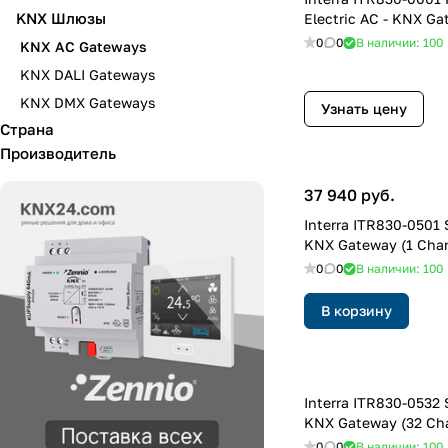
KNX Шлюзы
Electric AC - KNX G
0
0
В наличии: 100
KNX AC Gateways
KNX DALI Gateways
KNX DMX Gateways
Узнать цену
Страна
Производитель
37 940 руб.
Interra ITR830-0501 Samsung AC -
KNX Gateway (1 Cha
0
0
В наличии: 100
В корзину
Interra ITR830-0532 Samsung AC -
KNX Gateway (32 Ch
0
0
В наличии: 100