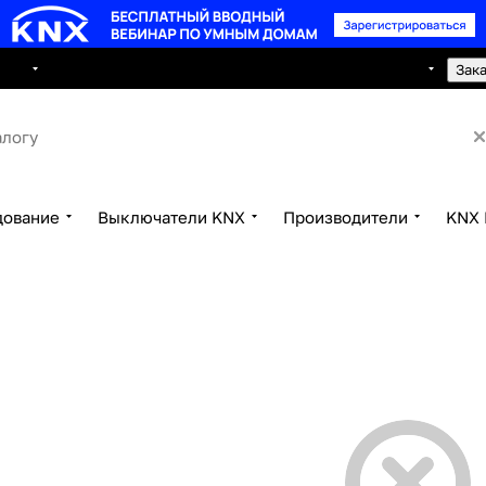
8 495 150 2593
луги
Сотрудничество
Контакты
Зак
дование
Выключатели KNX
Производители
KNX 