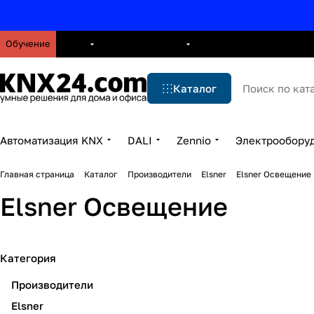
Обучение
О нас
Брошюры
Блог
Решения
Бренды
Ус
Каталог
Автоматизация KNX
DALI
Zennio
Электрообору
Главная страница
Каталог
Производители
Elsner
Elsner Освещение
Elsner Освещение
Категория
Производители
Elsner