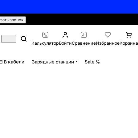
hello@knx24.com
Валюта: Рубли (RUB)
азать звонок
Калькулятор
Войти
Сравнение
Избранное
Корзина
EIB кабели
Зарядные станции
Sale %