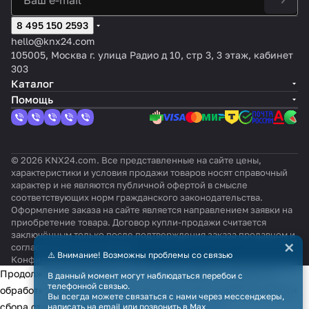
8 495 150 2593
hello@knx24.com
105005, Москва г. улица Радио д 10, стр 3, 3 этаж, кабинет
303
Каталог
Помощь
© 2026 KNX24.com. Все представленные на сайте цены,
характеристики и условия продажи товаров носят справочный
характер и не являются публичной офертой в смысле
соответствующих норм гражданского законодательства.
Оформление заказа на сайте является направлением заявки на
приобретение товара. Договор купли-продажи считается
заключённым только после подтверждения заказа продавцом и
×
согласования всех условий.
⚠️ Внимание! Возможны проблемы со связью
Конфиденциальность
Оферта
Продолжая использовать наш сайт, вы даёте согласие на
В данный момент могут наблюдаться перебои с
телефонной связью.
обработку файлов cookie в целях функционирования сайта и
Вы всегда можете связаться с нами через мессенджеры,
сбора статистики в соответствии с
политикой
написать на email или позвонить в Max