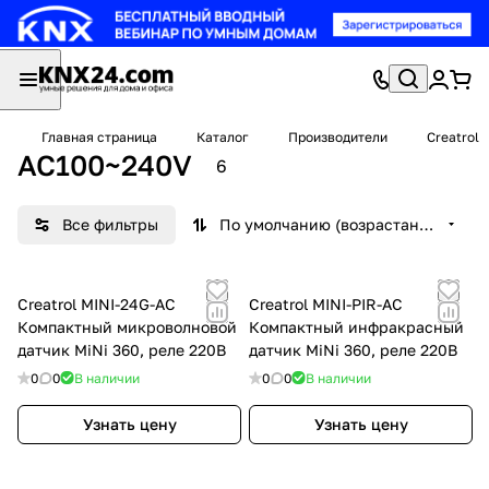
Главная страница
Каталог
Производители
Creatrol
AC100~240V
6
Все фильтры
По умолчанию (возрастание)
Creatrol MINI-24G-AC
Creatrol MINI-PIR-AC
Компактный микроволновой
Компактный инфракрасный
датчик MiNi 360, реле 220В
датчик MiNi 360, реле 220В
0
0
В наличии
0
0
В наличии
Узнать цену
Узнать цену