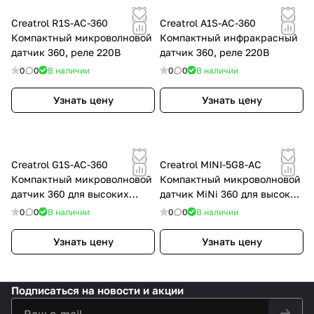
Creatrol R1S-AC-360
Creatrol A1S-AC-360
Компактный микроволновой
Компактный инфракрасный
датчик 360, реле 220В
датчик 360, реле 220В
0
0
В наличии
0
0
В наличии
Узнать цену
Узнать цену
Creatrol G1S-AC-360
Creatrol MINI-5G8-AC
Компактный микроволновой
Компактный микроволновой
датчик 360 для высоких
датчик MiNi 360 для высоких
потолков, реле 220В
потолков, реле 220В
0
0
В наличии
0
0
В наличии
Узнать цену
Узнать цену
Подписаться
на новости и акции