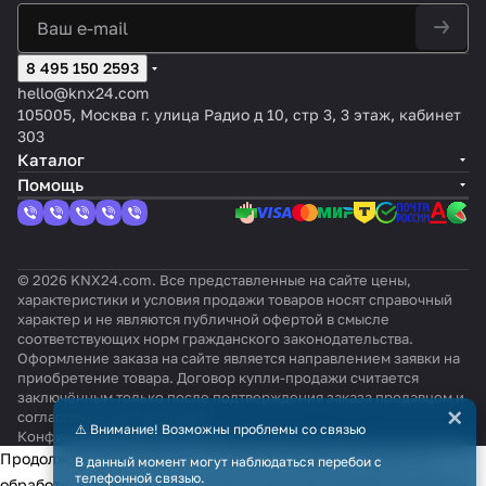
8 495 150 2593
hello@knx24.com
105005, Москва г. улица Радио д 10, стр 3, 3 этаж, кабинет
303
Каталог
Помощь
© 2026 KNX24.com. Все представленные на сайте цены,
характеристики и условия продажи товаров носят справочный
характер и не являются публичной офертой в смысле
соответствующих норм гражданского законодательства.
Оформление заказа на сайте является направлением заявки на
приобретение товара. Договор купли-продажи считается
заключённым только после подтверждения заказа продавцом и
×
согласования всех условий.
⚠️ Внимание! Возможны проблемы со связью
Конфиденциальность
Оферта
Продолжая использовать наш сайт, вы даёте согласие на
В данный момент могут наблюдаться перебои с
телефонной связью.
обработку файлов cookie в целях функционирования сайта и