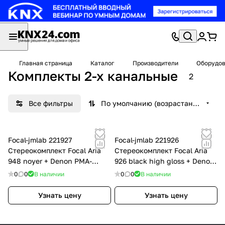
Главная страница
Каталог
Производители
Оборудов
Комплекты 2-х канальные
2
Все фильтры
По умолчанию (возрастание)
Focal-jmlab 221927
Focal-jmlab 221926
Стереокомплект Focal Aria
Стереокомплект Focal Aria
948 noyer + Denon PMA-
926 black high gloss + Denon
800NE black
PMA-600NE Premium Silver
0
0
В наличии
0
0
В наличии
Узнать цену
Узнать цену