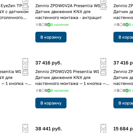
EyeZen TP v2.
Zennio ZPDW0V2A Presentia W0 v2.
Zennio Z
X с датчиком
Датчик движения KNX для
Датчик д
отолочного
настенного монтажа - антрацит
настенно
0
0
В наличии
0
0
В 
В корзину
В корз
37 416 руб.
37 416 р
sentia W1 v2.
Zennio ZPDW1V2S Presentia W1 v2.
Zennio Z
NX для
Датчик движения KNX для
Датчик д
 — 1 кнопка —
настенного монтажа — 1 кнопка —
настенног
серебристый
Белый
0
0
В наличии
0
0
В 
В корзину
В корз
38 441 руб.
15 684 р