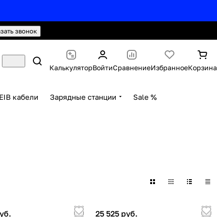
hello@knx24.com
Валюта: Рубли (RUB)
азать звонок
Калькулятор
Войти
Сравнение
Избранное
Корзина
EIB кабели
Зарядные станции
Sale %
уб.
25 525 руб.