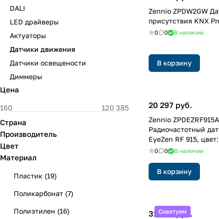
DALI
Zennio ZPDW2GW Да
присутствия KNX Pr
LED драйверы
0
0
В наличии
Актуаторы
Датчики движения
Датчики освещености
В корзину
Диммеры
Цена
20 297 руб.
Zennio ZPDEZRF915A
Страна
Радиочастотный да
Производитель
EyeZen RF 915, цвет
Цвет
0
0
В наличии
Материал
В корзину
Пластик
(
19
)
Поликарбонат
(
7
)
Полиэтилен
(
16
)
Советуем
31 983 руб.