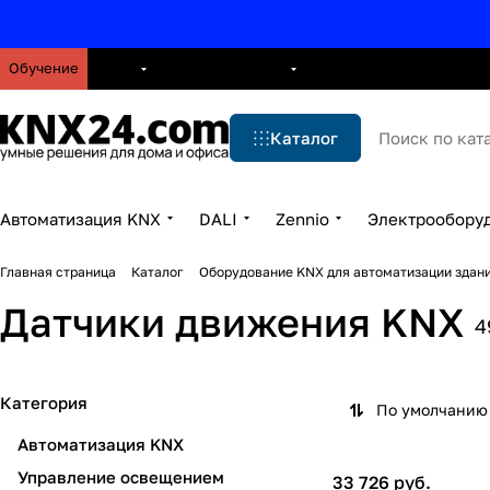
Обучение
О нас
Брошюры
Блог
Решения
Бренды
Ус
Каталог
Автоматизация KNX
DALI
Zennio
Электрообору
Главная страница
Каталог
Оборудование KNX для автоматизации здани
Датчики движения KNX
4
Категория
По умолчанию 
Автоматизация KNX
Управление освещением
33 726 руб.