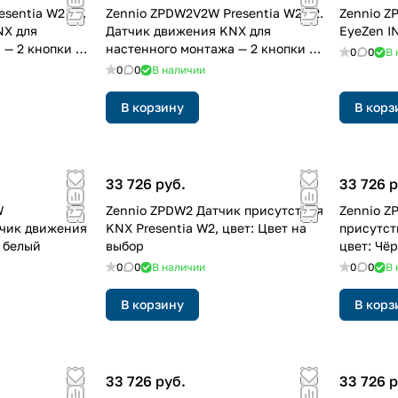
sentia W2 v2.
Zennio ZPDW2V2W Presentia W2 v2.
Zennio Z
NX для
Датчик движения KNX для
EyeZen IN
 — 2 кнопки —
настенного монтажа — 2 кнопки —
0
0
В 
белый
0
0
В наличии
В корзину
В корз
33 726 руб.
33 726 р
W
Zennio ZPDW2 Датчик присутствия
Zennio Z
тчик движения
KNX Presentia W2, цвет: Цвет на
присутст
: белый
выбор
цвет: Чё
0
0
В наличии
0
0
В 
В корзину
В корз
33 726 руб.
33 726 р