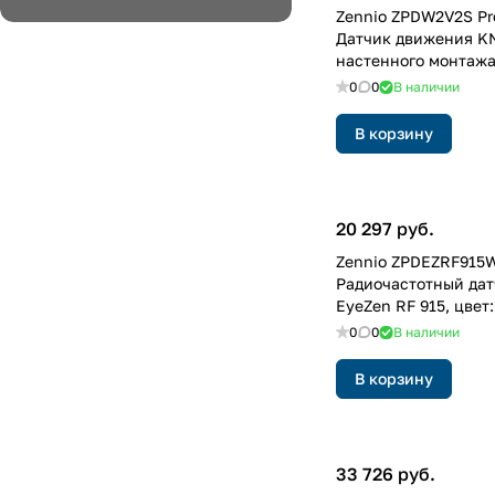
Zennio ZPDW2V2S Pre
Датчик движения K
настенного монтажа
серебристый
0
0
В наличии
В корзину
20 297 руб.
Zennio ZPDEZRF915
Радиочастотный да
EyeZen RF 915, цвет
0
0
В наличии
В корзину
33 726 руб.