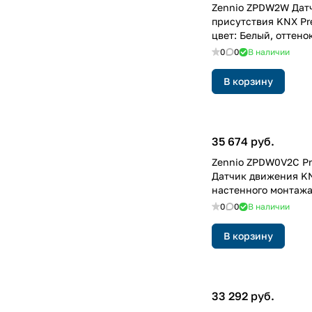
Zennio ZPDW2W Дат
присутствия KNX Pr
цвет: Белый, оттено
0
0
В наличии
В корзину
35 674 руб.
Zennio ZPDW0V2C Pr
Датчик движения K
настенного монтажа
0
0
В наличии
В корзину
33 292 руб.