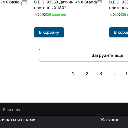
 KNX Basic
B.E.G. 93363 Датчик KNX Standart
B.E.G. 9
настенный 180°
настенны
0
0
В наличии
0
0
В 
В корзину
В корз
Загрузить еще
1
2
3
...
1
Связаться с нами
Каталог