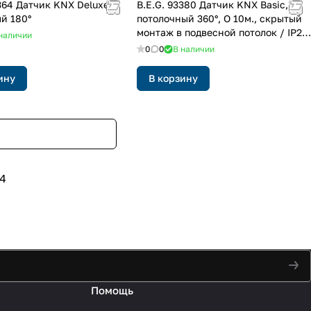
3364 Датчик KNX Deluxe
B.E.G. 93380 Датчик KNX Basic,
й 180°
потолочный 360°, O 10м., скрытый
монтаж в подвесной потолок / IP20
наличии
/ белый
0
0
В наличии
ину
В корзину
4
Помощь