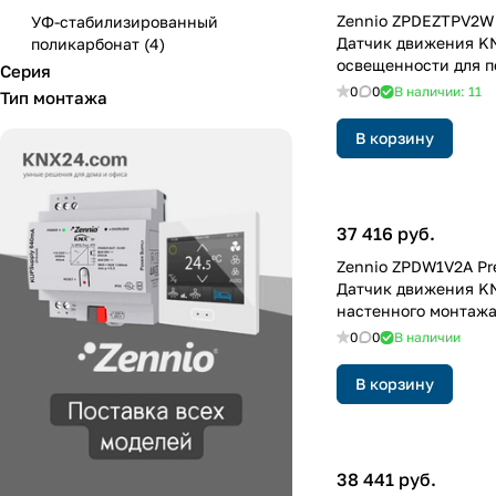
Zennio ZPDEZTPV2W 
УФ-стабилизированный
Датчик движения KN
поликарбонат
(
4
)
освещенности для п
Серия
монтажа - белый
0
0
В наличии: 11
Тип монтажа
В корзину
37 416 руб.
Zennio ZPDW1V2A Pre
Датчик движения K
настенного монтажа
антрацит
0
0
В наличии
В корзину
38 441 руб.