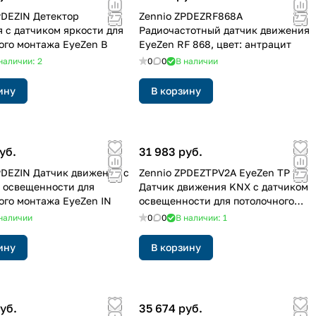
PDEZIN Детектор
Zennio ZPDEZRF868A
 с датчиком яркости для
Радиочастотный датчик движения
ого монтажа EyeZen В
EyeZen RF 868, цвет: антрацит
наличии: 2
0
0
В наличии
ину
В корзину
уб.
31 983 руб.
PDEZIN Датчик движения с
Zennio ZPDEZTPV2A EyeZen TP v2.
 освещенности для
Датчик движения KNX с датчиком
ого монтажа EyeZen IN
освещенности для потолочного
монтажа - Антрацит
наличии
0
0
В наличии: 1
ину
В корзину
уб.
35 674 руб.