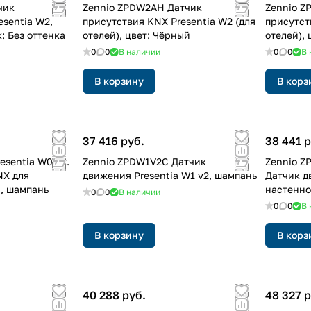
чик
Zennio ZPDW2AH Датчик
Zennio 
esentia W2,
присутствия KNX Presentia W2 (для
присутст
к: Без оттенка
отелей), цвет: Чёрный
отелей),
0
0
В наличии
0
0
В 
В корзину
В корз
37 416 руб.
38 441 р
esentia W0 v2.
Zennio ZPDW1V2C Датчик
Zennio Z
NX для
движения Presentia W1 v2, шампань
Датчик д
, шампань
настенно
0
0
В наличии
0
0
В 
В корзину
В корз
40 288 руб.
48 327 р