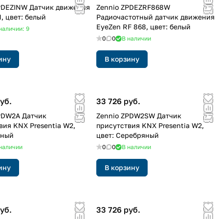
PDEZINW Датчик движения
Zennio ZPDEZRF868W
, цвет: белый
Радиочастотный датчик движения
EyeZen RF 868, цвет: белый
наличии: 9
0
0
В наличии
ину
В корзину
уб.
33 726 руб.
PDW2A Датчик
Zennio ZPDW2SW Датчик
вия KNX Presentia W2,
присутствия KNX Presentia W2,
рный
цвет: Серебряный
наличии
0
0
В наличии
ину
В корзину
уб.
33 726 руб.