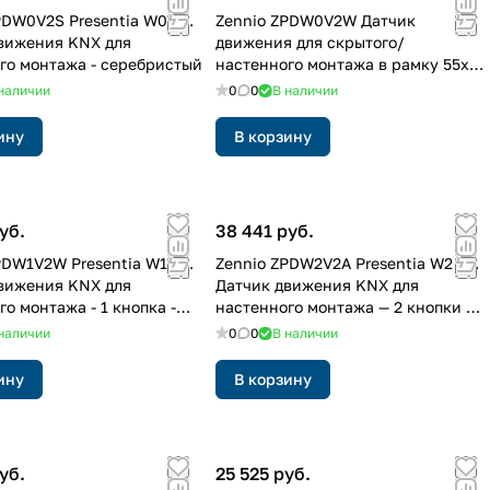
PDW0V2S Presentia W0 v2.
Zennio ZPDW0V2W Датчик
вижения KNX для
движения для скрытого/
го монтажа - серебристый
настенного монтажа в рамку 55x55
мм без сенсорной кнопки
наличии
0
0
В наличии
(Presentia W0 v2)
ину
В корзину
уб.
38 441 руб.
PDW1V2W Presentia W1 v2.
Zennio ZPDW2V2A Presentia W2 v2.
вижения KNX для
Датчик движения KNX для
о монтажа - 1 кнопка -
настенного монтажа — 2 кнопки —
антрацит
наличии
0
0
В наличии
ину
В корзину
уб.
25 525 руб.