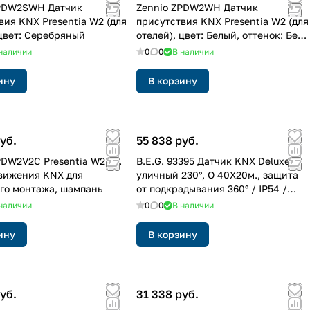
ZPDW2SWH Датчик
Zennio ZPDW2WH Датчик
вия KNX Presentia W2 (для
присутствия KNX Presentia W2 (для
 цвет: Серебряный
отелей), цвет: Белый, оттенок: Без
оттенка
наличии
0
0
В наличии
ину
В корзину
уб.
55 838 руб.
PDW2V2C Presentia W2 v2.
B.E.G. 93395 Датчик KNX Deluxe
вижения KNX для
уличный 230°, O 40Х20м., защита
го монтажа, шампань
от подкрадывания 360° / IP54 /
черный
наличии
0
0
В наличии
ину
В корзину
уб.
31 338 руб.