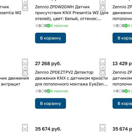
тчик
Zennio ZPDW2GWH Датчик
Zennio Z
esentia W2
присутствия KNX Presentia W2 (для
движения
отелей), цвет: Белый, оттенок:
потолочн
Глянцевый
0
0
В наличии
0
0
В 
В корзину
В корз
27 268 руб.
13 429 р
Zennio ZPDEZTPV2 Детектор
Zennio Z
тчик движения
движения KNX с датчиком яркости
датчиком
: антрацит
для потолочного монтажа EyeZen
потолочн
TP v2
0
0
В наличии
0
0
В 
В корзину
В корз
35 674 руб.
35 674 р