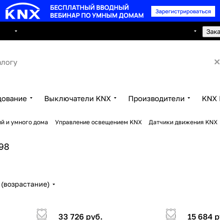
8 495 150 2593
луги
Сотрудничество
Контакты
Зак
дование
Выключатели KNX
Производители
KNX 
й и умного дома
Управление освещением KNX
Датчики движения KNX
98
(возрастание)
33 726 руб.
15 684 р