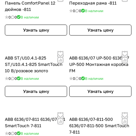
Панель ComfortPanel 12
Переходная рама -811
дюймов -811
0
0
В наличии
0
0
В наличии
Узнать цену
Узнать цену
ABB ST/U10.4.1-825
ABB 6136/07 UP-500 6136/07
ST/U10.4.1-825 SmartTouch
UP-500 Монтажная коробка
10 B/розовое золото
FM
0
0
В наличии
0
0
В наличии
Узнать цену
Узнать цену
ABB 6136/07-811 6136/07-811
ABB 6136/07-811-500
SmartTouch 7-811
6136/07-811-500 SmartTouch
7-811
0
0
В наличии