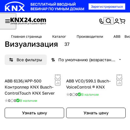
Главная страница
Каталог
Производители
ABB
Ви
Визуализация
37
Все фильтры
По умолчанию (возрастание)
ABB 6136/APP-500
ABB VCO/S99.1 Busch-
Контроллер KNX Busch-
VoiceControl ® KNX
ControlTouch KNX Server
0
0
В наличии
0
0
В наличии
Узнать цену
Узнать цену