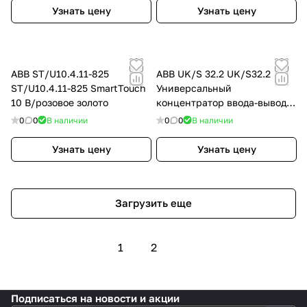
Узнать цену
Узнать цену
ABB ST/U10.4.11-825
ABB UK/S 32.2 UK/S32.2
ST/U10.4.11-825 SmartTouch
Универсальный
10 B/розовое золото
концентратор ввода-вывода,
32-канальный, MDRC
0
0
В наличии
0
0
В наличии
Узнать цену
Узнать цену
Загрузить еще
1
2
Подписаться
на новости и акции