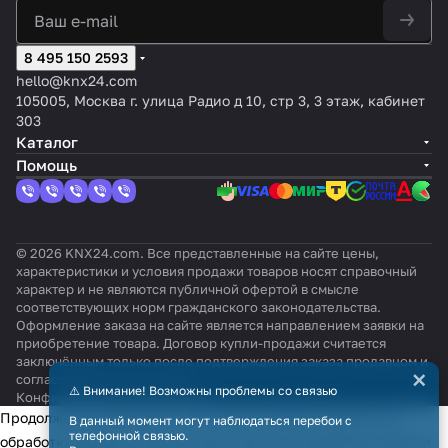
8 495 150 2593
hello@knx24.com
105005, Москва г. улица Радио д 10, стр 3, 3 этаж, кабинет
303
Каталог
Помощь
© 2026 KNX24.com. Все представленные на сайте цены,
характеристики и условия продажи товаров носят справочный
характер и не являются публичной офертой в смысле
соответствующих норм гражданского законодательства.
Оформление заказа на сайте является направлением заявки на
приобретение товара. Договор купли-продажи считается
заключённым только после подтверждения заказа продавцом и
×
согласования всех условий.
⚠️ Внимание! Возможны проблемы со связью
Конфиденциальность
Оферта
Продолжая использовать наш сайт, вы даёте согласие на
В данный момент могут наблюдаться перебои с
телефонной связью.
обработку файлов cookie в целях функционирования сайта и