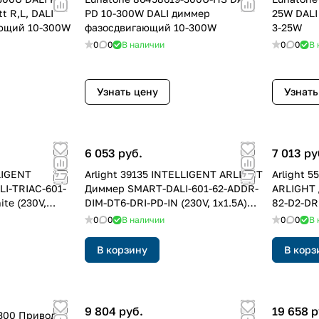
t R,L, DALI
PD 10-300W DALI диммер
25W DALI
ющий 10-300W
фазосдвигающий 10-300W
3-25W
0
0
В наличии
0
0
В 
Узнать цену
Узнать
6 053 руб.
7 013 ру
LIGENT
Arlight 39135 INTELLIGENT ARLIGHT
Arlight 
I-TRIAC-601-
Диммер SMART-DALI-601-62-ADDR-
ARLIGHT 
ite (230V,
DIM-DT6-DRI-PD-IN (230V, 1x1.5A)
82-D2-DRI
ластик, 5 лет)
(IARL, IP20 Пластик, 5 лет)
1x1.5A) (
0
0
В наличии
0
0
В 
В корзину
В корз
9 804 руб.
19 658 р
300 Приводы: