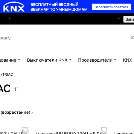
8 495 150 2593
луги
Сотрудничество
Контакты
Зак
дование
Выключатели KNX
Производители
KNX 
В/TRIAC
AC
11
(возрастание)
300U DALI PD
Lunatone 86458619-300U-HS DALI
Lunatone