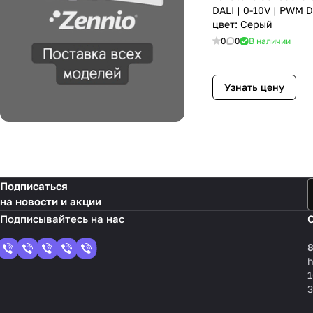
DALI | 0-10V | PWM 
цвет: Серый
0
0
В наличии
Узнать цену
Подписаться
на новости и акции
8
1
3