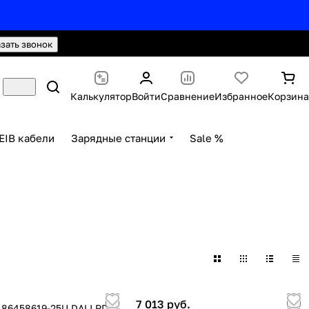
hello@knx24.com
Валюта: Рубли (RUB)
азать звонок
Калькулятор
Войти
Сравнение
Избранное
Корзина
EIB кабели
Зарядные станции
Sale %
7 013 руб.
 86458619-25U DALI PD 3-