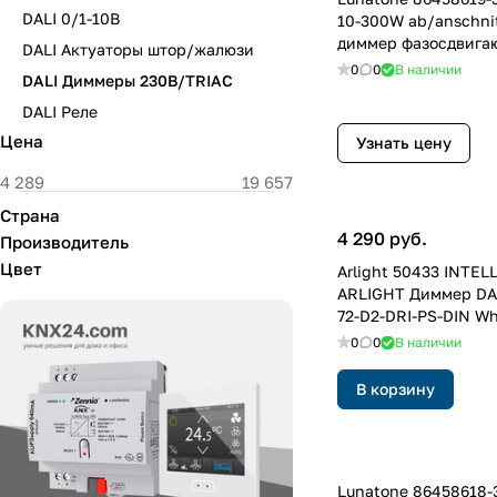
DALI 0/1-10В
10-300W ab/anschnit
диммер фазосдвига
DALI Актуаторы штор/жалюзи
0
0
В наличии
DALI Диммеры 230В/TRIAC
DALI Реле
Цена
Узнать цену
Страна
4 290 руб.
Производитель
Цвет
Arlight 50433 INTEL
ARLIGHT Диммер DAL
72-D2-DRI-PS-DIN Wh
1x1.5A) (IARL, IP20 П
0
0
В наличии
В корзину
Lunatone 86458618-