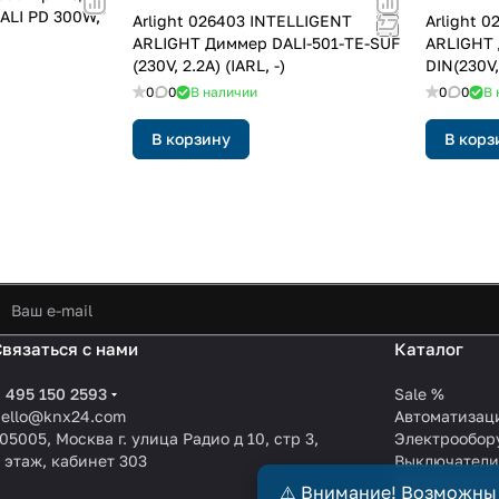
DALI PD 300W,
Arlight 026403 INTELLIGENT
Arlight 
ARLIGHT Диммер DALI-501-TE-SUF
ARLIGHT 
(230V, 2.2A) (IARL, -)
DIN(230V,
0
0
В наличии
0
0
В 
В корзину
В корз
Связаться с нами
Каталог
 495 150 2593
Sale %
hello@knx24.com
Автоматизац
05005, Москва г. улица Радио д 10, стр 3,
Электрообор
 этаж, кабинет 303
Выключател
Производите
⚠️ Внимание! Возможны