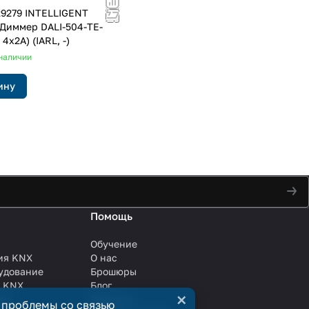
029279 INTELLIGENT
Диммер DALI-504-TE-
 4x2A) (IARL, -)
наличии
ину
Помощь
Обучение
ия KNX
О нас
удование
Брошюры
и KNX
Блог
×
ли
Решения
 проблемы со связью