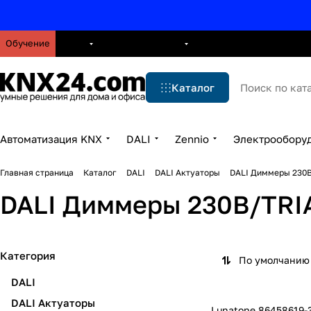
Обучение
О нас
Брошюры
Блог
Решения
Бренды
Ус
Каталог
Автоматизация KNX
DALI
Zennio
Электрообору
Главная страница
Каталог
DALI
DALI Актуаторы
DALI Диммеры 230
DALI Диммеры 230В/TRI
Категория
По умолчанию 
DALI
DALI Актуаторы
Lunatone 86458619-