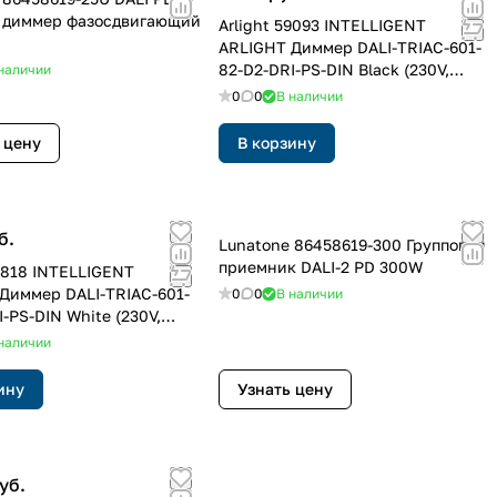
 диммер фазосдвигающий
Arlight 59093 INTELLIGENT
ARLIGHT Диммер DALI-TRIAC-601-
82-D2-DRI-PS-DIN Black (230V,
наличии
1x1.5A) (IARL, IP20 Пластик, 5 лет)
0
0
В наличии
 цену
В корзину
б.
Lunatone 86458619-300 Групповой
приемник DALI-2 PD 300W
55818 INTELLIGENT
Диммер DALI-TRIAC-601-
0
0
В наличии
-PS-DIN White (230V,
IARL, IP20 Пластик, 5 лет)
наличии
ину
Узнать цену
уб.