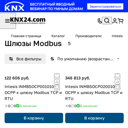
Главная страница
Каталог
Производители
Intesis
Шлюзы Modbus
5
Все фильтры
По умолчанию (возрастание)
122 606 руб.
346 813 руб.
Intesis INMBSOCP0010100
Intesis INMBSOCP0200100
OCPP к шлюзу Modbus TCP и
OCPP к шлюзу Modbus TCP и
RTU
RTU
0
0
В наличии
0
0
В наличии
В корзину
В корзину