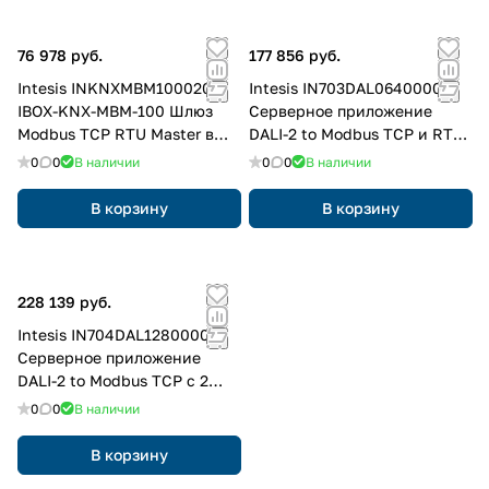
76 978 руб.
177 856 руб.
Intesis INKNXMBM1000200
Intesis IN703DAL0640000
IBOX-KNX-MBM-100 Шлюз
Серверное приложение
Modbus TCP RTU Master в
DALI-2 to Modbus TCP и RTU
сеть KNX TP (100 точек)
с 1 каналом DALI
0
0
В наличии
0
0
В наличии
В корзину
В корзину
228 139 руб.
Intesis IN704DAL1280000
Серверное приложение
DALI-2 to Modbus TCP с 2
каналами DALI
0
0
В наличии
В корзину