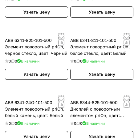
Узнать цену
Узнать цену
ABB 6341-825-101-500
ABB 6341-811-101-500
Элемент поворотный priOn,
Элемент поворотный priOn,
чёрное стекло, цвет: Чёрный
белое стекло, цвет: Белый
0
0
В наличии
0
0
В наличии
Узнать цену
Узнать цену
ABB 6341-24G-101-500
ABB 6344-825-101-500
Элемент поворотный priOn,
Дисплей с поворотным
белый камень, цвет: Белый
элементом priOn, цвет:
Чёрный
0
0
В наличии
0
0
В наличии
Узнать цену
Узнать цену