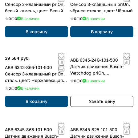
Сенсор 3-клавишный priOn,
Сенсор 3-клавишный priOn,
белый камень, цвет: Белый
чёрное стекло, цвет: Чёрный
0
0
В наличии
0
0
В наличии
В корзину
В корзину
39 564 руб.
ABB 6345-24G-101-500
Датчик движения Busch-
ABB 6342-866-101-500
Watchdog priOn,
Сенсор 3-клавишный priOn,
мультилинза 180, белый
сталь, цвет: Нержавеющая
0
0
В наличии
камень, цвет: Белый
сталь
0
0
В наличии
В корзину
Узнать цену
ABB 6345-866-101-500
ABB 6345-825-101-500
Датчик движения Busch-
Датчик движения Busch-