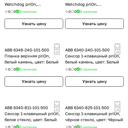
Watchdog priOn,
Watchdog priOn,
мультилинза 180, сталь,
мультилинза 180, цвет
0
0
В наличии
0
0
В наличии
цвет: Нержавеющая сталь
черный, цвет: Чёрный
Узнать цену
Узнать цену
ABB 6348-24G-101-500
ABB 6340-24G-101-500
Планка верхняя priOn,
Сенсор 1-клавишный priOn,
белый камень, цвет: Белый
белый камень, цвет: Белый
0
0
В наличии
0
0
В наличии
Узнать цену
Узнать цену
ABB 6340-811-101-500
ABB 6340-825-101-500
Сенсор 1-клавишный priOn,
Сенсор 1-клавишный priOn,
белое стекло, цвет: Белый
чёрное стекло, цвет: Чёрный
0
0
В наличии
0
0
В наличии