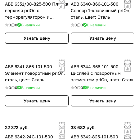
ABB 6351/08-825-500 Планка
ABB 6340-866-101-500
верхняя priOn с
Сенсор 1-клавишный priOn,
терморегулятором и
сталь, цвет: Сталь
дисплеем
0
0
В наличии
0
0
В наличии
Узнать цену
Узнать цену
ABB 6341-866-101-500
ABB 6344-866-101-500
Элемент поворотный priOn,
Дисплей с поворотным
сталь, цвет: Сталь
элементом priOn, цвет: Сталь
0
0
В наличии
0
0
В наличии
Узнать цену
Узнать цену
22 372 руб.
38 682 руб.
ABB 6342-24G-101-500
ABB 6342-825-101-500