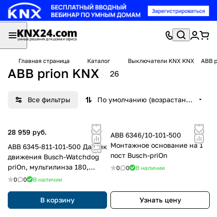
Главная страница
Каталог
Выключатели KNX KNX
ABB p
ABB prion KNX
26
Все фильтры
По умолчанию (возрастание)
28 959 руб.
ABB 6346/10-101-500
Монтажное основание на 1
ABB 6345-811-101-500 Датчик
пост Busch-priOn
движения Busch-Watchdog
priOn, мультилинза 180,
0
0
В наличии
белое стекло, цвет: Белый
0
0
В наличии
В корзину
Узнать цену