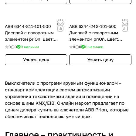
ABB 6344-811-101-500
ABB 6344-24G-101-500
Дисплей с поворотным
Дисплей с поворотным
элементом priOn, цвет:
элементом priOn, цвет:
Белый
Белый
0
0
В наличии
0
0
В наличии
Узнать цену
Узнать цену
Выключатели с программируемым функционалом –
стандарт комплектации систем автоматизации
управления техсистемами зданий и помещений на
основе шины KNX/EIB. Онлайн маркет предлагает по
ценам дилера купить выключатели ABB Prion, которые
обеспечивают технологию умный дом.
Главное – практичность и