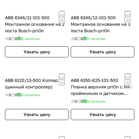
ABB 6346/11-101-500
ABB 6346/12-101-500
Монтажное основание на 2
Монтажное основание на 3
поста Busch-priOn
поста Busch-priOn
0
0
В наличии
0
0
В наличии
Узнать цену
Узнать цену
ABB 6120/13-500 Коплер
ABB 6350-825-101-500
(шинный контроллер)
Планка верхняя priOn с ИК-
приёмником и датчиком
0
0
В наличии
приближения, чёрное стекло
0
0
В наличии
Узнать цену
Узнать цену