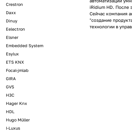
автоматизации умн
Crestron
iRidium HD. После 
Daxx
Сейчас компания ак
"создание продукт
Dinuy
технологии в упра
Eelectron
Elsner
Embedded System
Esylux
ETS KNX
Focal-jmlab
GIRA
GVS
H3C
Hager Knx
HDL
Hugo Müller
I-Luxus