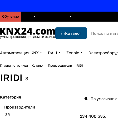
Обучение
О нас
Брошюры
Блог
Решения
Бренды
Ус
Каталог
Автоматизация KNX
DALI
Zennio
Электрообору
Главная страница
Каталог
Производители
IRIDI
IRIDI
8
Категория
По умолчанию 
Производители
3R
134 400 руб.