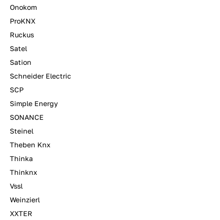
Onokom
ProKNX
Ruckus
Satel
Sation
Schneider Electric
SCP
Simple Energy
SONANCE
Steinel
Theben Knx
Thinka
Thinknx
Vssl
Weinzierl
XXTER