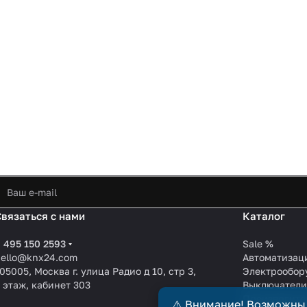
Связаться с нами
Каталог
 495 150 2593
Sale %
hello@knx24.com
Автоматизац
05005, Москва г. улица Радио д 10, стр 3,
Электрообор
 этаж, кабинет 303
Выключател
Производите
⚠️ Внимание! Возможны