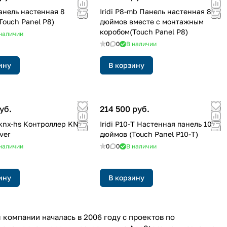
Панель настенная 8
Iridi P8-mb Панель настенная 8
Touch Panel P8)
дюймов вместе с монтажным
коробом(Touch Panel P8)
наличии
0
0
В наличии
ину
В корзину
уб.
214 500 руб.
s-knx-hs Контроллер KNX
Iridi P10-T Настенная панель 10
ver
дюймов (Touch Panel P10-T)
наличии
0
0
В наличии
ину
В корзину
 компании началась в 2006 году с проектов по