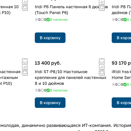
тенная 10
Iridi P6 Панель настенная 6 дюймов
Iridi P8 
 P10)
(Touch Panel P6)
дюймов (
0
0
В наличии
0
0
В 
В корзину
В корз
13 400 руб.
93 170 р
 настенная 10
Iridi ST-P8/10 Настольное
iRidi hs
онтажным
крепление для панелей настенных
Home Ser
l P10)
8 и 10 дюймов
0
0
В 
0
0
В наличии
В корзину
В корз
то молодая, динамично развивающаяся ИТ-компания. История