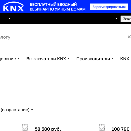
8 495 150 2593
луги
Сотрудничество
Контакты
Зак
дование
Выключатели KNX
Производители
KNX 
(возрастание)
58 580 руб.
108 790 