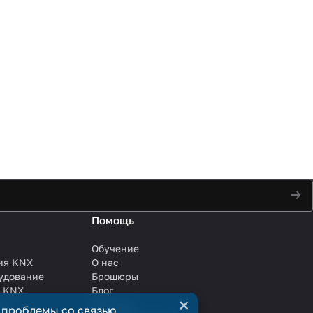
Помощь
Обучение
ия KNX
О нас
удование
Брошюры
и KNX
Блог
×
ли
Решения
 проблемы со связью