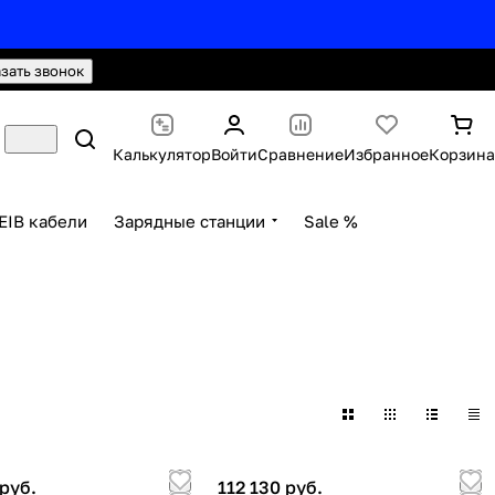
hello@knx24.com
Валюта: Рубли (RUB)
азать звонок
Калькулятор
Войти
Сравнение
Избранное
Корзина
EIB кабели
Зарядные станции
Sale %
руб.
112 130 руб.