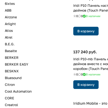
6ixtes
Iridi P10 Панель нас
ABB
дюймов (Touch Panel
0
0
В наличии
Airzone
Arlight
Atios
В корзину
Atrel
B.E.G.
Basalte
137 240 руб.
BERKER
Iridi P10-mb Панель
дюймов вместе с м
BERKER EASY
коробом (Touch Pane
BESKNX
0
0
В наличии
Bluesound
Citron
В корзину
Cool Automation
CORE
Iridium Mobile - э
Creatrol