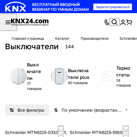
Главная страница
Каталог
Производители
Schneider
Выключатели
144
Выкл
Термо
Выключа
ючате
статы
тели plus
ли
19
40 товаров
77
товаров
товаров
Все фильтры
По умолчанию (возрастание)
Schneider MTN6215-0310 SM,
Schneider MTN6215-5910 D-