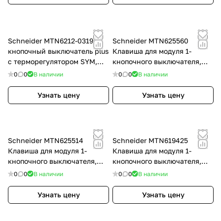
Schneider MTN6212-0319 2-
Schneider MTN625560
кнопочный выключатель plus
Клавиша для модуля 1-
с терморегулятором SYM,
кнопочного выключателя,
цвет: Белый, оттенок: Без
SM, цвет: Алюминий,
0
0
В наличии
0
0
В наличии
оттенка
оттенок: Лакированный,
матовый
Узнать цену
Узнать цену
Schneider MTN625514
Schneider MTN619425
Клавиша для модуля 1-
Клавиша для модуля 1-
кнопочного выключателя,
кнопочного выключателя,
SM, цвет: Антрацит, оттенок:
SM, цвет: Белый, оттенок:
0
0
В наличии
0
0
В наличии
Матовый, RAL 7024
Глянцевый, RAL 9016
Узнать цену
Узнать цену