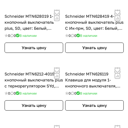
Schneider MTN628019 1-
Schneider MTN628419 4-
кнопочный выключатель
кнопочный выключатель plus
plus, SD, цвет: Белый,
С Ик-прм, SD, цвет: Белый,
оттенок: Блестящий
оттенок: Блестящий
0
0
В наличии
0
0
В наличии
Узнать цену
Узнать цену
Schneider MTN6212-4019 2-
Schneider MTN626119
кнопочный выключатель plus
Клавиша для модуля 1-
с терморегулятором SYd,
кнопочного выключателя,
цвет: Белый, оттенок:
SD, цвет: Белый, оттенок:
0
0
В наличии
0
0
В наличии
Белоснежный, RAL 9010
Белоснежный, глянцевый,
RAL 9010
Узнать цену
Узнать цену