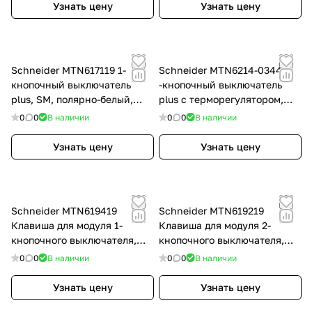
Узнать цену
Узнать цену
Schneider MTN617119 1-
Schneider MTN6214-0344 4
кнопочный выключатель
-кнопочный выключатель
plus, SM, полярно-белый,
plus с терморегулятором,
цвет: Белый, оттенок:
SM, цвет: Бежевый, оттенок:
0
0
В наличии
0
0
В наличии
Блестящий
Глянцевый, RAL 1013
Узнать цену
Узнать цену
Schneider MTN619419
Schneider MTN619219
Клавиша для модуля 1-
Клавиша для модуля 2-
кнопочного выключателя,
кнопочного выключателя,
SM, цвет: Белый, оттенок:
SM, цвет: Белый, оттенок:
0
0
В наличии
0
0
В наличии
Белоснежный, глянцевый,
Белоснежный, глянцевый,
RAL 9010
RAL 9010
Узнать цену
Узнать цену