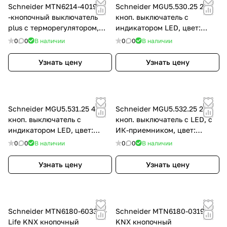
Schneider MTN6214-4019 4
Schneider MGU5.530.25 2-
-кнопочный выключатель
кноп. выключатель с
plus с терморегулятором,
индикатором LED, цвет:
SYD, цвет: Белый, оттенок:
Бежевый, оттенок: Слоновая
0
0
В наличии
0
0
В наличии
Белоснежный, глянцевый,
кость
RAL 9010
Узнать цену
Узнать цену
Schneider MGU5.531.25 4-
Schneider MGU5.532.25 2-
кноп. выключатель с
кноп. выключатель с LED, с
индикатором LED, цвет:
ИК-приемником, цвет:
Бежевый, оттенок: Слоновая
Бежевый, оттенок: RAL 9010
0
0
В наличии
0
0
В наличии
кость
Узнать цену
Узнать цену
Schneider MTN6180-6033 D-
Schneider MTN6180-0319
Life KNX кнопочный
KNX кнопочный