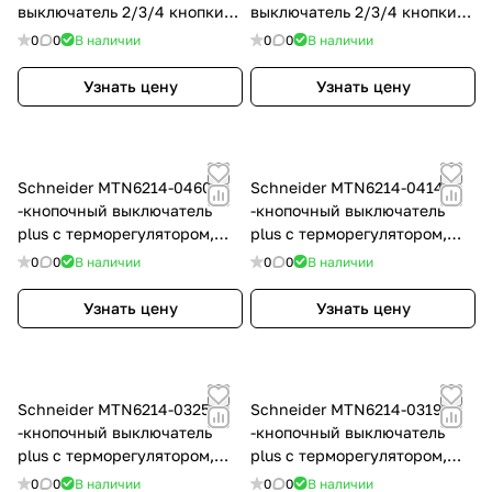
выключатель 2/3/4 кнопки
выключатель 2/3/4 кнопки
Pushbutton Pro, SD, цвет:
Pushbutton Pro, SM, цвет:
0
0
В наличии
0
0
В наличии
Бежевый, оттенок:
Белый, оттенок: Блестящий
Лакированный, сахара
Узнать цену
Узнать цену
Schneider MTN6214-0460 4
Schneider MTN6214-0414 4
-кнопочный выключатель
-кнопочный выключатель
plus с терморегулятором,
plus с терморегулятором,
SYM, цвет: Алюминий,
SYM, цвет: Антрацит,
0
0
В наличии
0
0
В наличии
оттенок: Лакированный,
оттенок: Матовый, RAL 7024
матовый
Узнать цену
Узнать цену
Schneider MTN6214-0325 4
Schneider MTN6214-0319 4
-кнопочный выключатель
-кнопочный выключатель
plus с терморегулятором,
plus с терморегулятором,
SYM, цвет: Белый, оттенок:
SYM, цвет: Белый, оттенок:
0
0
В наличии
0
0
В наличии