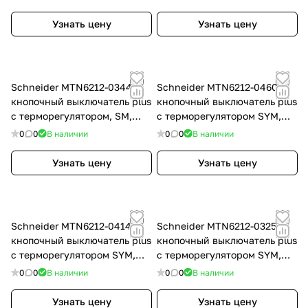
Глянцевый, RAL 9016
Белоснежный, глянцевый,
RAL 9010
Узнать цену
Узнать цену
Schneider MTN6212-0344 2-
Schneider MTN6212-0460 2-
кнопочный выключатель plus
кнопочный выключатель plus
с терморегулятором, SM,
с терморегулятором SYM,
цвет: Бежевый, оттенок: RAL
цвет: Алюминий, оттенок:
0
0
В наличии
0
0
В наличии
1013
Лакированный
Узнать цену
Узнать цену
Schneider MTN6212-0414 2-
Schneider MTN6212-0325 2-
кнопочный выключатель plus
кнопочный выключатель plus
с терморегулятором SYM,
с терморегулятором SYM,
цвет: Антрацит, оттенок: RAL
цвет: Белый, оттенок: RAL
0
0
В наличии
0
0
В наличии
7024
9016
Узнать цену
Узнать цену