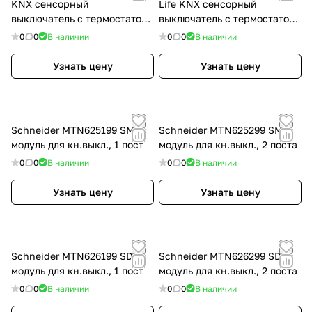
KNX сенсорный
Life KNX сенсорный
выключатель с термостатом
выключатель с термостатом
Multitouch Pro, чёрный
Multitouch Pro, черный
0
0
В наличии
0
0
В наличии
Узнать цену
Узнать цену
Schneider MTN625199 SM,
Schneider MTN625299 SM,
модуль для кн.выкл., 1 пост
модуль для кн.выкл., 2 поста
0
0
В наличии
0
0
В наличии
Узнать цену
Узнать цену
Schneider MTN626199 SD,
Schneider MTN626299 SD,
модуль для кн.выкл., 1 пост
модуль для кн.выкл., 2 поста
0
0
В наличии
0
0
В наличии