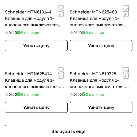
Schneider MTN619144
Schneider MTN625460
Клавиша для модуля 1-
Клавиша для модуля 1-
кнопочного выключателя,
кнопочного выключателя,
SM, цвет: Бежевый, оттенок:
SM, цвет: Алюминий,
0
0
В наличии
0
0
В наличии
Глянцевый, RAL 1013
оттенок: Лакированный,
матовый
Узнать цену
Узнать цену
Schneider MTN625414
Schneider MTN619325
Клавиша для модуля 1-
Клавиша для модуля 1-
кнопочного выключателя,
кнопочного выключателя,
SM, цвет: Антрацит, оттенок:
SM, цвет: Белый, оттенок:
0
0
В наличии
0
0
В наличии
Матовый, RAL 7024
Глянцевый, RAL 9016
Узнать цену
Узнать цену
Загрузить еще