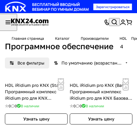
Главная страница
Каталог
Производители
HDL
Пр
Программное обеспечение
4
Все фильтры
По умолчанию (возрастание)
HDL iRidium pro KNX (Start)
HDL iRidium pro KNX (Base)
Программный комплекс
Программный комплекс
iRidium pro для KNX
iRidium pro для KNX Базовая
Стартовая (1 панель)
(5 панелей)
0
0
В наличии
0
0
В наличии
Узнать цену
Узнать цену