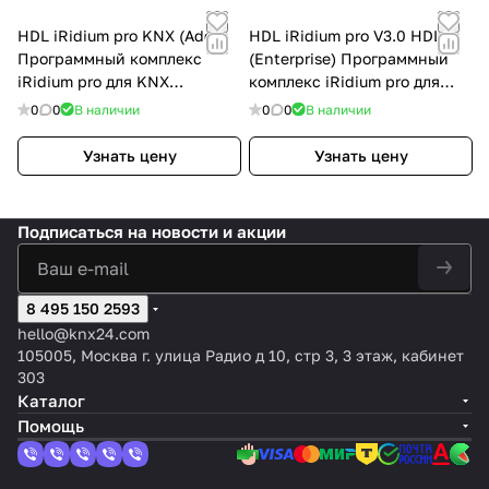
HDL iRidium pro KNX (Add)
HDL iRidium pro V3.0 HDL
Программный комплекс
(Enterprise) Программный
iRidium pro для KNX
комплекс iRidium pro для
Расширенная (10 панелей)
KNX Предприятие (25
0
0
В наличии
0
0
В наличии
панелей)
Узнать цену
Узнать цену
Подписаться
на новости и акции
8 495 150 2593
hello@knx24.com
105005, Москва г. улица Радио д 10, стр 3, 3 этаж, кабинет
303
Каталог
Помощь