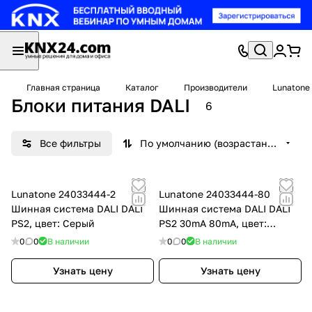
Главная страница
Каталог
Производители
Lunatone
Блоки питания DALI
6
Все фильтры
По умолчанию (возрастание)
Lunatone 24033444-2
Lunatone 24033444-80
Шинная система DALI DALI
Шинная система DALI DALI
PS2, цвет: Серый
PS2 30mA 80mA, цвет:
Чёрный
0
0
В наличии
0
0
В наличии
Узнать цену
Узнать цену