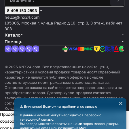
8 495 150 2593
hello@knx24.com
105005, Москва г. улица Радио д 10, стр 3, 3 этаж, кабинет
303
Каталог
Помощь
© 2026 KNX24.com. Все представленные на сайте цены,
характеристики и условия продажи товаров носят справочный
характер и не являются публичной офертой в смысле
соответствующих норм гражданского законодательства.
Оформление заказа на сайте является направлением заявки на
приобретение товара. Договор купли-продажи считается
заключённым только после подтверждения заказа продавцом и
×
согласования всех условий.
⚠️ Внимание! Возможны проблемы со связью
Конфиденциальность
Оферта
Продолжая использовать наш сайт, вы даёте согласие на
В данный момент могут наблюдаться перебои с
телефонной связью.
обработку файлов cookie в целях функционирования сайта и
Вы всегда можете связаться с нами через мессенджеры,
сбора статистики в соответствии с
политикой
написать на email или позвонить в Max