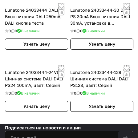
Lunatone 24033444 DALI PS
Lunatone 24033444-30 DALI
Блок питания DALI 250mA,
PS 30mA Блок питания DALI
DALI кнопка теста
30mA, установка в
подрозетник
0
0
В наличии
0
0
В наличии
Узнать цену
Узнать цену
Lunatone 24033444-24VDO
Lunatone 24033444-128
Шинная система DALI DALI
Шинная система DALI DALI
PS24 100mA, цвет: Серый
PS128, цвет: Серый
0
0
В наличии
0
0
В наличии
Узнать цену
Узнать цену
Подписаться
на новости и акции