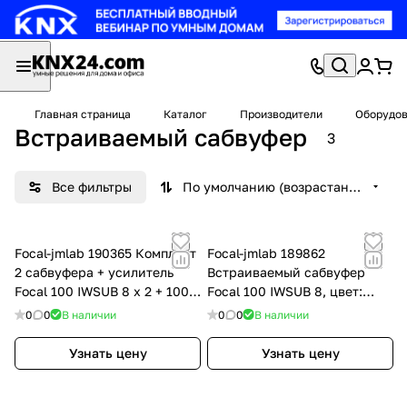
Главная страница
Каталог
Производители
Оборудов
Встраиваемый сабвуфер
3
Все фильтры
По умолчанию (возрастание)
Focal-jmlab 190365 Комплект
Focal-jmlab 189862
2 сабвуфера + усилитель
Встраиваемый сабвуфер
Focal 100 IWSUB 8 x 2 + 100
Focal 100 IWSUB 8, цвет:
IWSUB 8 Amp, цвет: Чёрный
Чёрный
0
0
В наличии
0
0
В наличии
Узнать цену
Узнать цену