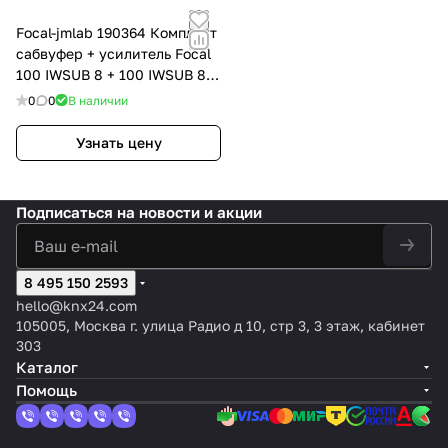
Focal-jmlab 190364 Комплект
сабвуфер + усилитель Focal
100 IWSUB 8 + 100 IWSUB 8
Amp, цвет: Чёрный
0
0
В наличии
Узнать цену
Подписаться
на новости и акции
8 495 150 2593
hello@knx24.com
105005, Москва г. улица Радио д 10, стр 3, 3 этаж, кабинет
303
Каталог
Помощь