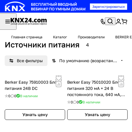
Главная страница
Каталог
Производители
BERKER 
Источники питания
4
Все фильтры
По умолчанию (возрастание)
Berker Easy 75910003 Блок
Berker Easy 75010020 Блок
питания 24В DC
питания 320 мА + 24 В
постоянного тока, 640 мА,
0
0
В наличии
REG
0
0
В наличии
Узнать цену
Узнать цену