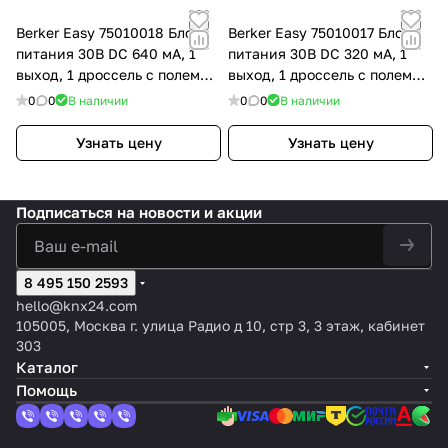
Berker Easy 75010018 Блок
Berker Easy 75010017 Блок
питания 30В DC 640 мА, 1
питания 30В DC 320 мА, 1
выход, 1 дроссель с полем
выход, 1 дроссель с полем
для надписи
для надписи
0
0
В наличии
0
0
В наличии
Узнать цену
Узнать цену
Подписаться
на новости и акции
8 495 150 2593
hello@knx24.com
105005, Москва г. улица Радио д 10, стр 3, 3 этаж, кабинет
303
Каталог
Помощь