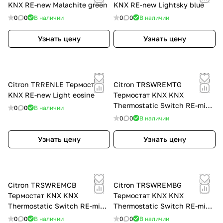
KNX RE-new Malachite green
KNX RE-new Lightsky blue
0
0
В наличии
0
0
В наличии
Узнать цену
Узнать цену
Citron TRRENLE Термостат
Citron TRSWREMTG
KNX RE-new Light eosine
Термостат KNX KNX
Thermostatic Switch RE-mind
0
0
В наличии
Tripod grey SC-KS4-2.8
0
0
В наличии
Узнать цену
Узнать цену
Citron TRSWREMCB
Citron TRSWREMBG
Термостат KNX KNX
Термостат KNX KNX
Thermostatic Switch RE-mind
Thermostatic Switch RE-mind
Chime brown SC-KS4-2.8
Blade golden SC-KS4-2.8
0
0
В наличии
0
0
В наличии