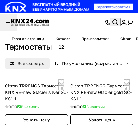
Главная страница
Каталог
Производители
Citron
Т
Термостаты
12
Все фильтры
По умолчанию (возрастание)
Citron TRRENGS Термостат
Citron TRRENGG Термостат
KNX RE-new Glacier silver SC-
KNX RE-new Glacier gold SC-
KS1-1
KS1-1
0
0
В наличии
0
0
В наличии
Узнать цену
Узнать цену