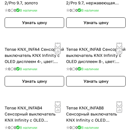
2/Pro 9.7, золото
2/Pro 9.7, нержавеющая
сталь
0
0
В наличии
0
0
В наличии
Узнать цену
Узнать цену
Tense KNX_INFA4 Сенсорный
Tense KNX_INFA8 Сенсорный
выключатель KNX Infinity с
выключатель KNX Infinity с
OLED дисплеем 4-, цвет:
OLED дисплеем 8-, цвет:
Серый
Серый
0
0
В наличии
0
0
В наличии
Узнать цену
Узнать цену
Tense KNX_INFAB4
Tense KNX_INFAB8
Сенсорный выключатель
Сенсорный выключатель
KNX Infinity с OLED
KNX Infinity с OLED
дисплеем 4-, цвет: Чёрный
дисплеем 8-, цвет: Чёрный
0
0
В наличии
0
0
В наличии