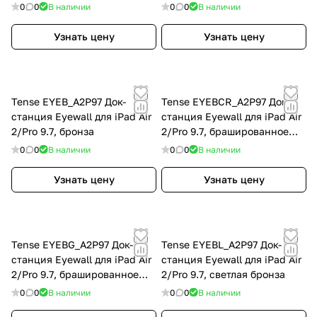
алюминий
0
0
В наличии
0
0
В наличии
Узнать цену
Узнать цену
Tense EYEB_A2P97 Док-
Tense EYEBCR_A2P97 Док-
станция Eyewall для iPad Air
станция Eyewall для iPad Air
2/Pro 9.7, бронза
2/Pro 9.7, брашированное
розовое золото
0
0
В наличии
0
0
В наличии
Узнать цену
Узнать цену
Tense EYEBG_A2P97 Док-
Tense EYEBL_A2P97 Док-
станция Eyewall для iPad Air
станция Eyewall для iPad Air
2/Pro 9.7, брашированное
2/Pro 9.7, светлая бронза
золото
0
0
В наличии
0
0
В наличии