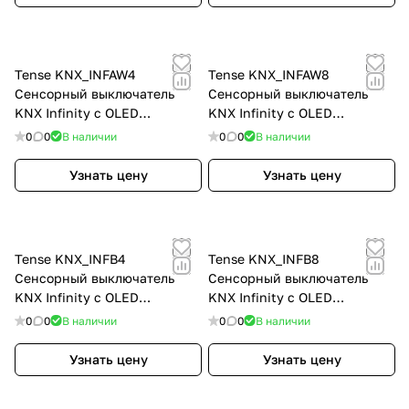
Tense KNX_INFAW4
Tense KNX_INFAW8
Сенсорный выключатель
Сенсорный выключатель
KNX Infinity с OLED
KNX Infinity с OLED
дисплеем 4-, цвет: Белый
дисплеем 8-, цвет: Белый
0
0
В наличии
0
0
В наличии
Узнать цену
Узнать цену
Tense KNX_INFB4
Tense KNX_INFB8
Сенсорный выключатель
Сенсорный выключатель
KNX Infinity с OLED
KNX Infinity с OLED
дисплеем 4-, цвет:
дисплеем 8-, цвет:
0
0
В наличии
0
0
В наличии
Коричневый
Коричневый
Узнать цену
Узнать цену