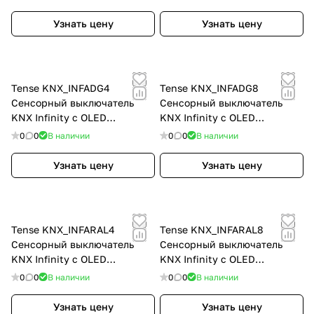
Узнать цену
Узнать цену
Tense KNX_INFADG4
Tense KNX_INFADG8
Сенсорный выключатель
Сенсорный выключатель
KNX Infinity с OLED
KNX Infinity с OLED
дисплеем 4-, цвет: Серый
дисплеем 8-, цвет: Серый
0
0
В наличии
0
0
В наличии
Узнать цену
Узнать цену
Tense KNX_INFARAL4
Tense KNX_INFARAL8
Сенсорный выключатель
Сенсорный выключатель
KNX Infinity с OLED
KNX Infinity с OLED
дисплеем 4-, цвет: Alu Ral
дисплеем 8-, цвет: Alu Ral
0
0
В наличии
0
0
В наличии
Special
Special
Узнать цену
Узнать цену