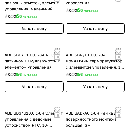
для зоны отметок, элемент
управления
управления, маленький
0
0
В наличии
0
0
В наличии
Узнать цену
Узнать цену
ABB SBC/U10.0.1-84 RTC с
ABB SBR/U10.0.1-84
датчиком CO2/влажности и
Комнатный терморегулятор
элементом управления
с элементом управления, 10-
клавишный
0
0
В наличии
0
0
В наличии
Узнать цену
Узнать цену
ABB SBS/U10.0.1-84 Элемент
ABB SAB/A0.1-84 Рамка для
управления с ведомым
поверхностного монтажа,
устройством RTC, 10-
большая, SM