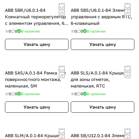
ABB SBR/U6.0.1-84
ABB SBS/U6.0.1-84 Элемент
Комнатный терморегулятор
управления с ведомым RTC,
с элементом управления, 6-
6-клавишный
клавишный
0
0
В наличии
0
0
В наличии
Узнать цену
Узнать цену
ABB SAS/A.0.1-84 Рамка для
ABB SLS/A.0.1-84 Крышка
поверхностного монтажа,
для зоны отметок,
маленькая, SM
маленькая, RTC
0
0
В наличии
0
0
В наличии
Узнать цену
Узнать цену
ABB SLM/A.0.1-84 Крышка
ABB SB/U12.0.1-84 Элемент