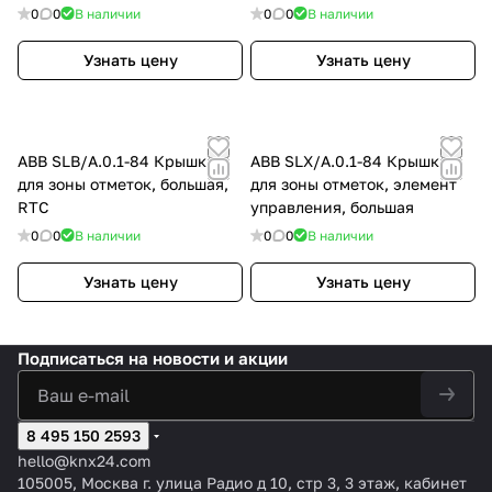
клавишный
0
0
В наличии
0
0
В наличии
Узнать цену
Узнать цену
ABB SLB/A.0.1-84 Крышка
ABB SLX/A.0.1-84 Крышка
для зоны отметок, большая,
для зоны отметок, элемент
RTC
управления, большая
0
0
В наличии
0
0
В наличии
Узнать цену
Узнать цену
Подписаться
на новости и акции
8 495 150 2593
hello@knx24.com
105005, Москва г. улица Радио д 10, стр 3, 3 этаж, кабинет