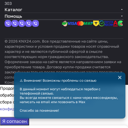
303
Каталог
Помощь
© 2026 KNX24.com. Все представленные на сайте цены,
характеристики и условия продажи товаров носят справочный
характер и не являются публичной офертой в смысле
соответствующих норм гражданского законодательства.
Оформление заказа на сайте является направлением заявки на
приобретение товара. Договор купли-продажи считается
заключённым только после подтверждения заказа продавцом и
×
согласования всех условий.
⚠️ Внимание! Возможны проблемы со связью
Конфиденциальность
Оферта
Продолжая использовать наш сайт, вы даёте согласие на
В данный момент могут наблюдаться перебои с
телефонной связью.
обработку файлов cookie в целях функционирования сайта и
Вы всегда можете связаться с нами через мессенджеры,
сбора статистики в соответствии с
политикой
написать на email или позвонить в Max
конфиденциальности
Спасибо за понимание!
Я согласен