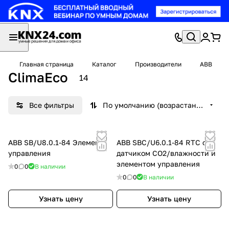
Главная страница
Каталог
Производители
ABB
ClimaEco
14
Все фильтры
По умолчанию (возрастание)
ABB SB/U8.0.1-84 Элемент
ABB SBC/U6.0.1-84 RTC с
управления
датчиком CO2/влажности и
элементом управления
0
0
В наличии
0
0
В наличии
Узнать цену
Узнать цену