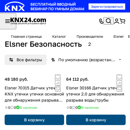
Главная страница
Каталог
Производители
Elsner
E
Elsner Безопасность
2
Все фильтры
По умолчанию (возрастание)
48 180 руб.
64 112 руб.
Elsner 70315 Датчик утечки
Elsner 30166 Датчик утечки
KNX утечки утечки основной
утечки 2.0 для обнаружения
для обнаружения разрыва
разрыва воды/трубы
воды/трубы
0
0
В наличии
0
0
В наличии
В корзину
В корзину