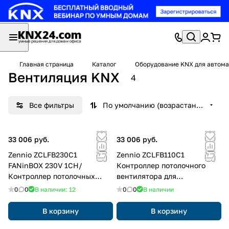
Главная страница
Каталог
Оборудование KNX для автома
Вентиляция KNX
4
Все фильтры
По умолчанию (возрастание)
33 006 руб.
33 006 руб.
Zennio ZCLFB230C1
Zennio ZCLFB110C1
FANinBOX 230V 1CH/
Контроллер потолочного
Контроллер потолочных
вентилятора для
вентиляторов KNX, 1 канал,
вентиляторных установок с
0
0
В наличии: 12
0
0
В наличии
230 VAC
питанием от 110 В
переменного тока FANinBOX
В корзину
В корзину
110V 1CH