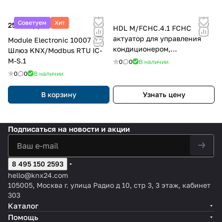
Советуем
Хит
25 500 руб.
HDL M/FCHC.4.1 FCHC
актуатор для управления
Module Electronic 10007
кондиционером,
Шлюз KNX/Modbus RTU IC-
вентиляторами,
M-S.1
0
0
В наличии
компрессорами и теплым
0
0
В наличии
полом
В корзину
Узнать цену
Подписаться
на новости и акции
8 495 150 2593
hello@knx24.com
105005, Москва г. улица Радио д 10, стр 3, 3 этаж, кабинет
303
Каталог
Помощь