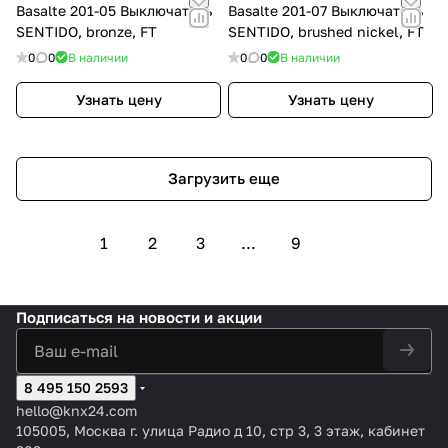
Basalte 201-05 Выключатель
Basalte 201-07 Выключатель
SENTIDO, bronze, FT
SENTIDO, brushed nickel, FT
0
0
В наличии
0
0
В наличии
Узнать цену
Узнать цену
Загрузить еще
1
2
3
...
9
Подписаться
на новости и акции
8 495 150 2593
hello@knx24.com
105005, Москва г. улица Радио д 10, стр 3, 3 этаж, кабинет