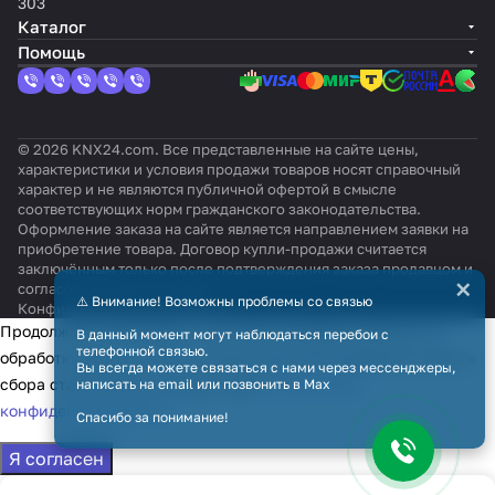
303
Каталог
Помощь
© 2026 KNX24.com. Все представленные на сайте цены,
характеристики и условия продажи товаров носят справочный
характер и не являются публичной офертой в смысле
соответствующих норм гражданского законодательства.
Оформление заказа на сайте является направлением заявки на
приобретение товара. Договор купли-продажи считается
заключённым только после подтверждения заказа продавцом и
×
согласования всех условий.
⚠️ Внимание! Возможны проблемы со связью
Конфиденциальность
Оферта
Продолжая использовать наш сайт, вы даёте согласие на
В данный момент могут наблюдаться перебои с
телефонной связью.
обработку файлов cookie в целях функционирования сайта и
Вы всегда можете связаться с нами через мессенджеры,
сбора статистики в соответствии с
политикой
написать на email или позвонить в Max
конфиденциальности
Спасибо за понимание!
Я согласен