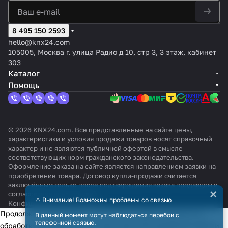
8 495 150 2593
hello@knx24.com
105005, Москва г. улица Радио д 10, стр 3, 3 этаж, кабинет
303
Каталог
Помощь
© 2026 KNX24.com. Все представленные на сайте цены,
характеристики и условия продажи товаров носят справочный
характер и не являются публичной офертой в смысле
соответствующих норм гражданского законодательства.
Оформление заказа на сайте является направлением заявки на
приобретение товара. Договор купли-продажи считается
заключённым только после подтверждения заказа продавцом и
×
согласования всех условий.
⚠️ Внимание! Возможны проблемы со связью
Конфиденциальность
Оферта
Продолжая использовать наш сайт, вы даёте согласие на
В данный момент могут наблюдаться перебои с
телефонной связью.
обработку файлов cookie в целях функционирования сайта и