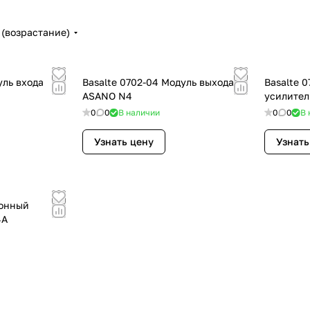
(возрастание)
уль входа
Basalte 0702-04 Модуль выхода
Basalte 
ASANO N4
усилител
0
0
В наличии
0
0
В 
Узнать цену
Узнать
зонный
4A