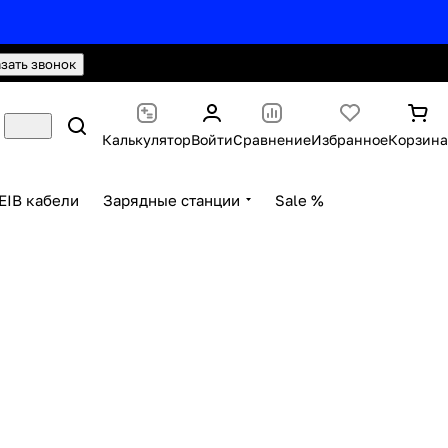
hello@knx24.com
Валюта: Рубли (RUB)
азать звонок
Калькулятор
Войти
Сравнение
Избранное
Корзина
EIB кабели
Зарядные станции
Sale %