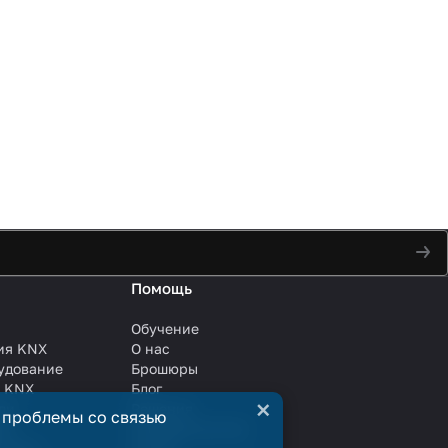
Помощь
Обучение
ия KNX
О нас
удование
Брошюры
и KNX
Блог
×
ли
Решения
 проблемы со связью
ли
Сотрудничество