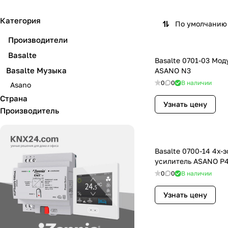
Категория
По умолчанию 
Производители
Basalte
Basalte 0701-03 Мод
Basalte Музыка
ASANO N3
0
0
В наличии
Asano
Страна
Узнать цену
Производитель
Basalte 0700-14 4х-
усилитель ASANO P
0
0
В наличии
Узнать цену