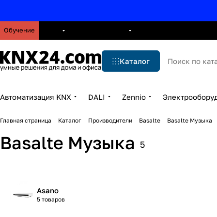
Обучение
О нас
Брошюры
Блог
Решения
Бренды
Ус
Каталог
Автоматизация KNX
DALI
Zennio
Электрообору
Главная страница
Каталог
Производители
Basalte
Basalte Музыка
Basalte Музыка
5
Asano
5 товаров