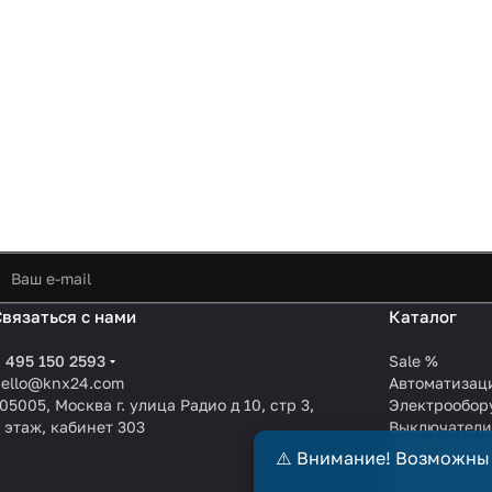
Связаться с нами
Каталог
 495 150 2593
Sale %
hello@knx24.com
Автоматизац
05005, Москва г. улица Радио д 10, стр 3,
Электрообор
 этаж, кабинет 303
Выключател
Производите
⚠️ Внимание! Возможны
KNX EIB кабе