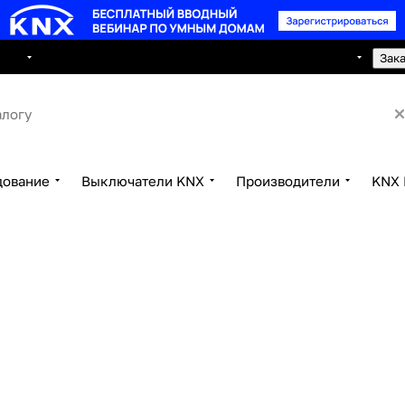
8 495 150 2593
луги
Сотрудничество
Контакты
Зак
дование
Выключатели KNX
Производители
KNX 