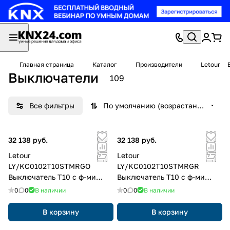
Главная страница
Каталог
Производители
Letour
Выключатели
109
Все фильтры
По умолчанию (возрастание)
32 138 руб.
32 138 руб.
Letour
Letour
LY/KC0102T10STMRGO
LY/KC0102T10STMRGR
Выключатель Т10 с ф-ми
Выключатель Т10 с ф-ми
вызова сцен, 1 клав., 2
вызова сцен, 1 клав., 2
0
0
В наличии
0
0
В наличии
кнопки, металл, закругл.,
кнопки, металл, закругл.,
золотой
серый
В корзину
В корзину