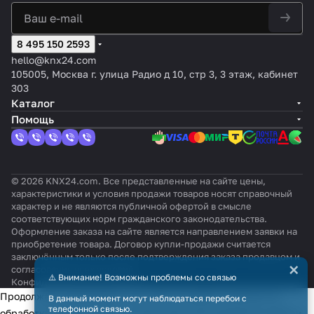
8 495 150 2593
hello@knx24.com
105005, Москва г. улица Радио д 10, стр 3, 3 этаж, кабинет
303
Каталог
Помощь
© 2026 KNX24.com. Все представленные на сайте цены,
характеристики и условия продажи товаров носят справочный
характер и не являются публичной офертой в смысле
соответствующих норм гражданского законодательства.
Оформление заказа на сайте является направлением заявки на
приобретение товара. Договор купли-продажи считается
заключённым только после подтверждения заказа продавцом и
×
согласования всех условий.
⚠️ Внимание! Возможны проблемы со связью
Конфиденциальность
Оферта
Продолжая использовать наш сайт, вы даёте согласие на
В данный момент могут наблюдаться перебои с
телефонной связью.
обработку файлов cookie в целях функционирования сайта и