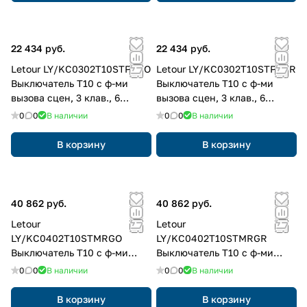
22 434 руб.
22 434 руб.
Letour LY/KC0302T10STPSGO
Letour LY/KC0302T10STPSGR
Выключатель Т10 с ф-ми
Выключатель Т10 с ф-ми
вызова сцен, 3 клав., 6
вызова сцен, 3 клав., 6
кнопок, пластик, квадр.,
кнопок, пластик, квадр.,
0
0
В наличии
0
0
В наличии
золотой
серый
В корзину
В корзину
40 862 руб.
40 862 руб.
Letour
Letour
LY/KC0402T10STMRGO
LY/KC0402T10STMRGR
Выключатель Т10 с ф-ми
Выключатель Т10 с ф-ми
вызова сцен, 4 клав., 8
вызова сцен, 4 клав., 8
0
0
В наличии
0
0
В наличии
кнопок, металл, закругл.,
кнопок, металл, закругл.,
золотой
серый
В корзину
В корзину