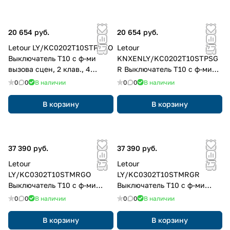
20 654 руб.
20 654 руб.
Letour LY/KC0202T10STPSGO
Letour
Выключатель Т10 с ф-ми
KNXENLY/KC0202T10STPSG
вызова сцен, 2 клав., 4
R Выключатель Т10 с ф-ми
кнопки, пластик, квадр.,
вызова сцен, 2 клав., 4
0
0
В наличии
0
0
В наличии
золотой
кнопки, пластик, квадр.,
серый
В корзину
В корзину
37 390 руб.
37 390 руб.
Letour
Letour
LY/KC0302T10STMRGO
LY/KC0302T10STMRGR
Выключатель Т10 с ф-ми
Выключатель Т10 с ф-ми
вызова сцен, 3 клав., 6
вызова сцен, 3 клав., 6
0
0
В наличии
0
0
В наличии
кнопок, металл, закругл.,
кнопок, металл, закругл.,
золотой
серый
В корзину
В корзину