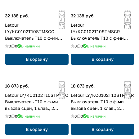
32 138 руб.
32 138 руб.
Letour
Letour
LY/KC0102T10STMSGO
LY/KC0102T10STMSGR
Выключатель Т10 с ф-ми
Выключатель Т10 с ф-ми
вызова сцен, 1 клав., 2
вызова сцен, 1 клав., 2
0
0
В наличии
0
0
В наличии
кнопки, металл, квадр.,
кнопки, металл, квадр.,
золотой
серый
В корзину
В корзину
18 873 руб.
18 873 руб.
Letour LY/KC0102T10STPRGO
Letour LY/KC0102T10STPRGR
Выключатель Т10 с ф-ми
Выключатель Т10 с ф-ми
вызова сцен, 1 клав., 2
вызова сцен, 1 клав., 2
кнопки, пластик, закругл.,
кнопки, пластик, закругл.,
0
0
В наличии
0
0
В наличии
золотой
серый
В корзину
В корзину