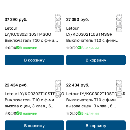
37 390 руб.
37 390 руб.
Letour
Letour
LY/KC0302T10STMSGO
LY/KC0302T10STMSGR
Выключатель Т10 с ф-ми
Выключатель Т10 с ф-ми
вызова сцен, 3 клав., 6
вызова сцен, 3 клав., 6
0
0
В наличии
0
0
В наличии
кнопок, металл, квадр.,
кнопок, металл, квадр.,
золотой
серый
В корзину
В корзину
22 434 руб.
22 434 руб.
Letour LY/KC0302T10STPRGO
Letour LY/KC0302T10STPRGR
Выключатель Т10 с ф-ми
Выключатель Т10 с ф-ми
вызова сцен, 3 клав., 6
вызова сцен, 3 клав., 6
кнопок, пластик, закругл.,
кнопок, пластик, закругл.,
0
0
В наличии
0
0
В наличии
золотой
серый
В корзину
В корзину