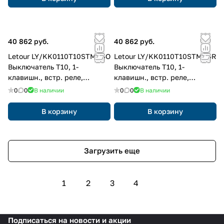
40 862 руб.
40 862 руб.
Letour LY/KK0110T10STMSGO
Letour LY/KK0110T10STMSGR
Выключатель Т10, 1-
Выключатель Т10, 1-
клавишн., встр. реле,
клавишн., встр. реле,
металл, квадр., золотой
металл, квадр., серый
0
0
В наличии
0
0
В наличии
В корзину
В корзину
Загрузить еще
1
2
3
4
Подписаться
на новости и акции