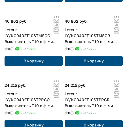
40 862 руб.
40 862 руб.
Letour
Letour
LY/KC0402T10STMSGO
LY/KC0402T10STMSGR
Выключатель Т10 с ф-ми
Выключатель Т10 с ф-ми
вызова сцен, 4 клав., 8
вызова сцен, 4 клав., 8
0
0
В наличии
0
0
В наличии
кнопок, металл, квадр.,
кнопок, металл, квадр.,
золотой
серый
В корзину
В корзину
24 215 руб.
24 215 руб.
Letour
Letour
LY/KC0402T10STPRGO
LY/KC0402T10STPRGR
Выключатель Т10 с ф-ми
Выключатель Т10 с ф-ми
вызова сцен, 4 клав., 8
вызова сцен, 4 клав., 8
0
0
В наличии
0
0
В наличии
кнопок, пластик, закругл.,
кнопок, пластик, закругл.,
золотой
серый
В корзину
В корзину