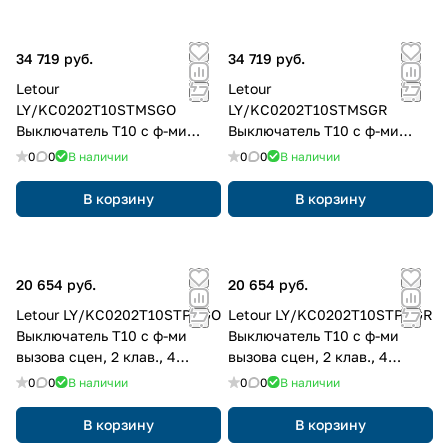
34 719 руб.
34 719 руб.
Letour
Letour
LY/KC0202T10STMSGO
LY/KC0202T10STMSGR
Выключатель Т10 с ф-ми
Выключатель Т10 с ф-ми
вызова сцен, 2 клав., 4
вызова сцен, 2 клав., 4
0
0
В наличии
0
0
В наличии
кнопки, металл, квадр.,
кнопки, металл, квадр.,
золотой
серый
В корзину
В корзину
20 654 руб.
20 654 руб.
Letour LY/KC0202T10STPRGO
Letour LY/KC0202T10STPRGR
Выключатель Т10 с ф-ми
Выключатель Т10 с ф-ми
вызова сцен, 2 клав., 4
вызова сцен, 2 клав., 4
кнопки, пластик, закругл.,
кнопки, пластик, закругл.,
0
0
В наличии
0
0
В наличии
золотой
серый
В корзину
В корзину