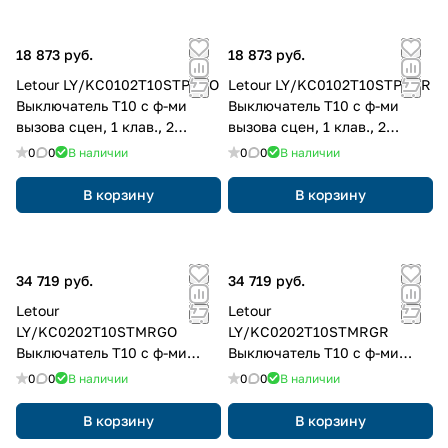
18 873 руб.
18 873 руб.
Letour LY/KC0102T10STPSGO
Letour LY/KC0102T10STPSGR
Выключатель Т10 с ф-ми
Выключатель Т10 с ф-ми
вызова сцен, 1 клав., 2
вызова сцен, 1 клав., 2
кнопки, пластик, квадр.,
кнопки, пластик, квадр.,
0
0
В наличии
0
0
В наличии
золотой
серый
В корзину
В корзину
34 719 руб.
34 719 руб.
Letour
Letour
LY/KC0202T10STMRGO
LY/KC0202T10STMRGR
Выключатель Т10 с ф-ми
Выключатель Т10 с ф-ми
вызова сцен, 2 клав., 4
вызова сцен, 2 клав., 4
0
0
В наличии
0
0
В наличии
кнопки, металл, закругл.,
кнопки, металл, закругл.,
золотой
серый
В корзину
В корзину