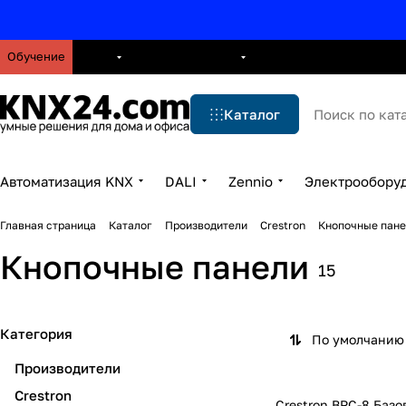
Обучение
О нас
Брошюры
Блог
Решения
Бренды
Ус
Каталог
Автоматизация KNX
DALI
Zennio
Электрообору
Главная страница
Каталог
Производители
Crestron
Кнопочные пан
Кнопочные панели
15
Категория
По умолчанию 
Производители
Crestron
Crestron BPC-8 Баз