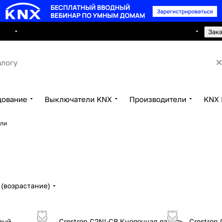
8 495 150 2593
луги
Сотрудничество
Контакты
Зак
дование
Выключатели KNX
Производители
KNX 
ели
(возрастание)
овый
Crestron C2NI-CB Кнопочная панель
Crestron