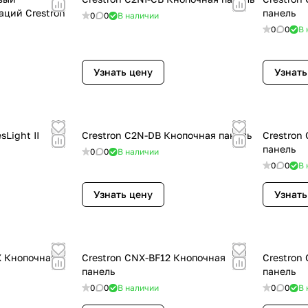
аций Crestron
панель
0
0
В наличии
0
0
В 
Узнать цену
Узнать
sLight II
Crestron C2N-DB Кнопочная панель
Crestron
панель
0
0
В наличии
0
0
В 
Узнать цену
Узнать
X Кнопочная
Crestron CNX-BF12 Кнопочная
Crestron
панель
панель
0
0
В наличии
0
0
В 