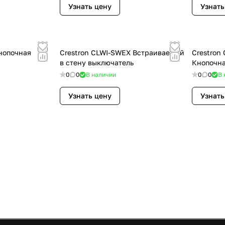
Узнать цену
Узнать
нопочная
Crestron CLWI-SWEX Встраиваемый
Crestron
в стену выключатель
Кнопочна
0
0
В наличии
0
0
В 
Узнать цену
Узнать