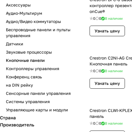
Аксессуары
контроллер презент
onCue®
Аудио-Мультирум
0
0
В наличии
Аудио/Видео коммутаторы
Беспроводные панели и пульты
Узнать цену
управления
Датчики
Звуковые процессоры
Crestron C2NI-AG Cre
Кнопочные панели
Кнопочная панель
Контроллеры управления
0
0
В наличии
Конференц связь
Узнать цену
на DIN рейку
Сенсорные панели управления
Системы управления
Управляющие карты и модули
Crestron CLWI-KPLE
панель
Страна
0
0
В наличии
Производитель