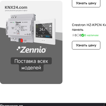
Узнать цену
Crestron HZ-KPCN К
панель
0
0
В наличии
Узнать цену
Подписаться