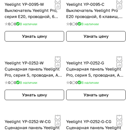
Yeelight YP-0095-W
Yeelight YP-0095-C
Выключатель Yeelight Pro,
Выключатель Yeelight Pro
серия E20, проводной, 6
E20 проводной, 6 клавиш,
клавиш, белый (CN)
темно-синий (CN)
0
0
В наличии
0
0
В наличии
Узнать цену
Узнать цену
Yeelight YP-0252-W
Yeelight YP-0252-G
Сценарная панель Yeelight
Сценарная панель Yeelight
Pro, серия S, проводная, AG
Pro, серия S, проводная, AG
glass, белая
glass, серая
0
0
В наличии
0
0
В наличии
Узнать цену
Узнать цену
Yeelight YP-0252-W-CG
Yeelight YP-0252-G-CG
Сценарная панель Yeelight
Сценарная панель Yeelight