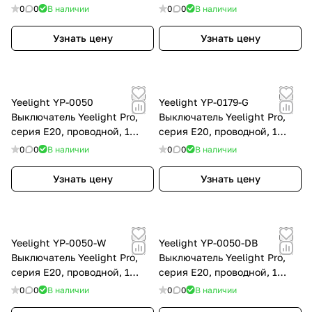
клавиши, белый (N+L or L)
клавиши, серый (N+L or L)
0
0
В наличии
0
0
В наличии
Узнать цену
Узнать цену
Yeelight YP-0050
Yeelight YP-0179-G
Выключатель Yeelight Pro,
Выключатель Yeelight Pro,
серия E20, проводной, 1
серия E20, проводной, 1
клавиша, серый (CN)
клавиша, серый (EU)
0
0
В наличии
0
0
В наличии
Узнать цену
Узнать цену
Yeelight YP-0050-W
Yeelight YP-0050-DB
Выключатель Yeelight Pro,
Выключатель Yeelight Pro,
серия E20, проводной, 1
серия E20, проводной, 1
клавиша, белый (CN)
клавиша, темно-синий (CN)
0
0
В наличии
0
0
В наличии