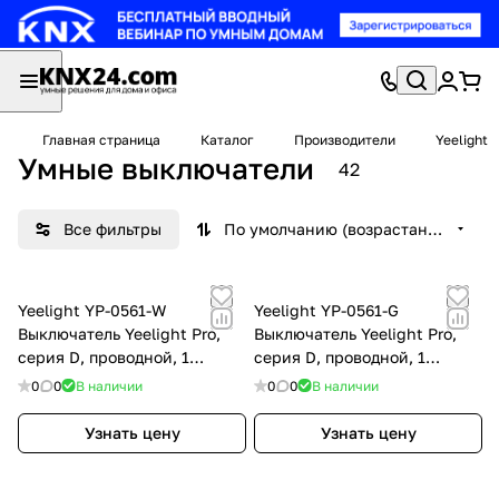
Главная страница
Каталог
Производители
Yeelight
Умные выключатели
42
Все фильтры
По умолчанию (возрастание)
Yeelight YP-0561-W
Yeelight YP-0561-G
Выключатель Yeelight Pro,
Выключатель Yeelight Pro,
серия D, проводной, 1
серия D, проводной, 1
клавиша, белый
клавиша, серый
0
0
В наличии
0
0
В наличии
Узнать цену
Узнать цену