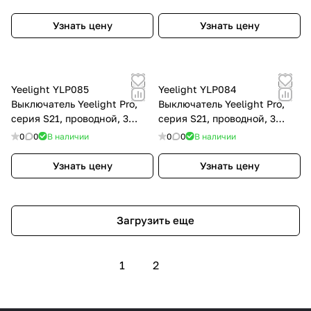
Узнать цену
Узнать цену
Yeelight YLP085
Yeelight YLP084
Выключатель Yeelight Pro,
Выключатель Yeelight Pro,
серия S21, проводной, 3
серия S21, проводной, 3
клавиши, серый (N L)
клавиши, серый (N L)
0
0
В наличии
0
0
В наличии
Узнать цену
Узнать цену
Загрузить еще
1
2