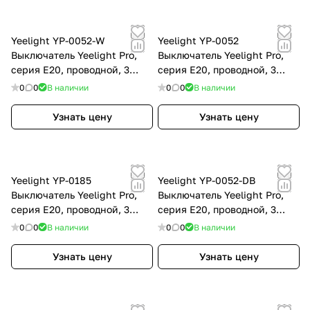
Yeelight YP-0052-W
Yeelight YP-0052
Выключатель Yeelight Pro,
Выключатель Yeelight Pro,
серия E20, проводной, 3
серия E20, проводной, 3
клавиши, белый (CN)
клавиши, серый (CN)
0
0
В наличии
0
0
В наличии
Узнать цену
Узнать цену
Yeelight YP-0185
Yeelight YP-0052-DB
Выключатель Yeelight Pro,
Выключатель Yeelight Pro,
серия E20, проводной, 3
серия E20, проводной, 3
клавиши, серый (EU)
клавиши, темно-синий (CN)
0
0
В наличии
0
0
В наличии
Узнать цену
Узнать цену