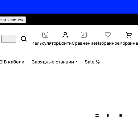
hello@knx24.com
Валюта: Рубли (RUB)
азать звонок
Калькулятор
Войти
Сравнение
Избранное
Корзина
EIB кабели
Зарядные станции
Sale %