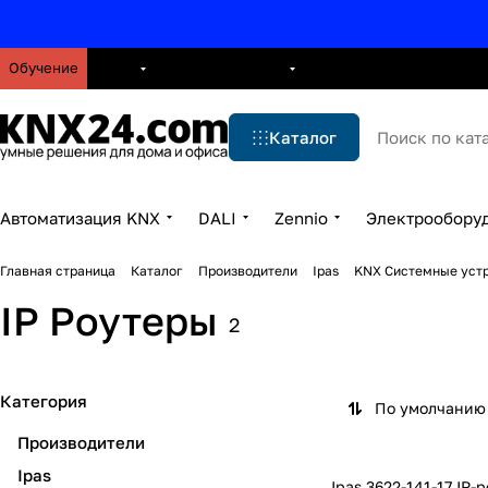
Обучение
О нас
Брошюры
Блог
Решения
Бренды
Ус
Каталог
Автоматизация KNX
DALI
Zennio
Электрообору
Главная страница
Каталог
Производители
Ipas
KNX Системные уст
IP Роутеры
2
Категория
По умолчанию 
Производители
Ipas
Ipas 3622-141-17 IP-