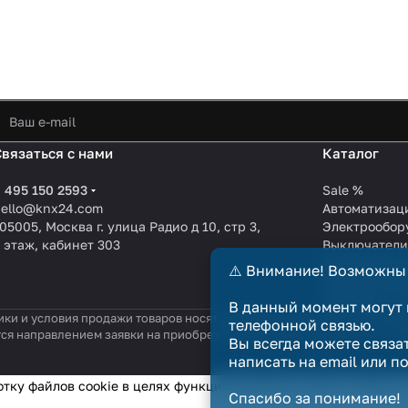
Связаться с нами
Каталог
 495 150 2593
Sale %
hello@knx24.com
Автоматизац
05005, Москва г. улица Радио д 10, стр 3,
Электрообор
 этаж, кабинет 303
Выключател
Производите
⚠️ Внимание! Возможны
KNX EIB кабе
Зарядные ст
В данный момент могут 
ики и условия продажи товаров носят справочный характер и не явл
телефонной связью.
тся направлением заявки на приобретение товара. Договор купли-п
Вы всегда можете связа
написать на email или п
отку файлов cookie в целях функционирования сайта и сбора с
Спасибо за понимание!