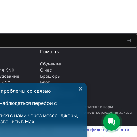
Помощь
Обучение
ия KNX
О нас
удование
Брошюры
и KNX
Блог
×
ли
Решения
 проблемы со связью
ли
Сотрудничество
анции
Услуги
наблюдаться перебои с
яются публичной офертой в смысле соответствующих норм
родажи считается заключённым только после подтверждения заказа
ться с нами через мессенджеры,
озвонить в Max
татистики в соответствии с
политикой конфиденциальности