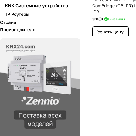
KNX Системные устройства
ComBridge (CB IPR) I
IPR
IP Роутеры
0
0
В наличии
Страна
Производитель
Узнать цену