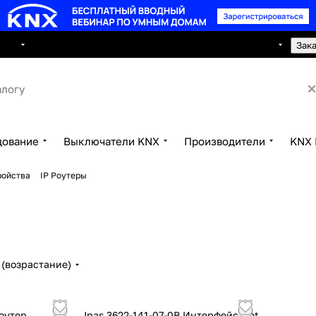
8 495 150 2593
луги
Сотрудничество
Контакты
Зак
дование
Выключатели KNX
Производители
KNX 
ройства
IP Роутеры
(возрастание)
роутер
Ipas 3622-141-07-0B Интерфейс Net