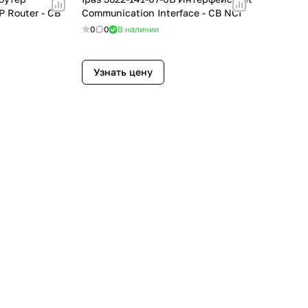
P Router - CB
Communication Interface - CB NCI
0
0
В наличии
Узнать цену