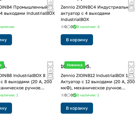
IOINB4 Промышленный
Zennio ZIOINBC4 Индустриальный
одами IndustrialBOX
актуатор с 4 выходами
IndustrialBOX
наличии
0
0
В наличии: 4
ину
В корзину
а
Новинка
уб.
107 293 руб.
OINB8 IndustrialBOX 8
Zennio ZIOINB12 IndustrialBOX 12
 с 8 выходами (20 А, 200
Актуатор с 12 выходами (20 А, 200
ханическое ручное
мкФ), механическое ручное
ие и KNX Secure
управление и KNX Secure
наличии: 1
0
0
В наличии: 1
ину
В корзину