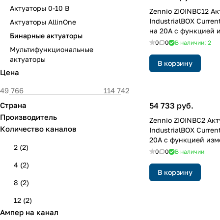
Актуаторы 0-10 В
Zennio ZIOINBC12 Ак
IndustrialBOX Curren
Актуаторы AllinOne
на 20А с функцией 
Бинарные актуаторы
0
0
В наличии: 2
Мультифункциональные
актуаторы
В корзину
Цена
Страна
54 733 руб.
Производитель
Zennio ZIOINBC2 Ак
Количество каналов
IndustrialBOX Curren
20А с функцией изм
2
(
2
)
0
0
В наличии
4
(
2
)
В корзину
8
(
2
)
12
(
2
)
Ампер на канал