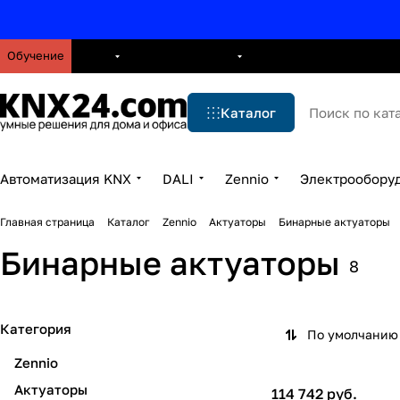
Обучение
О нас
Брошюры
Блог
Решения
Бренды
Ус
Каталог
Автоматизация KNX
DALI
Zennio
Электрообору
Главная страница
Каталог
Zennio
Актуаторы
Бинарные актуаторы
Бинарные актуаторы
8
Категория
По умолчанию 
Zennio
Актуаторы
114 742 руб.