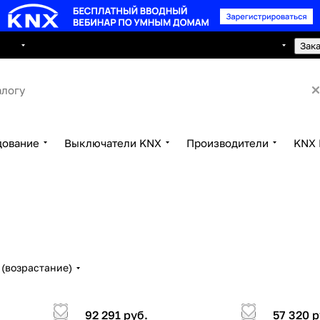
8 495 150 2593
луги
Сотрудничество
Контакты
Зак
дование
Выключатели KNX
Производители
KNX 
(возрастание)
92 291 руб.
57 320 р