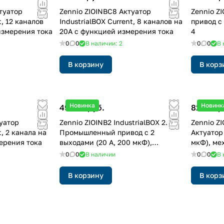
туатор
Zennio ZIOINBC8 Актуатор
Zennio Z
t, 12 каналов
IndustrialBOX Current, 8 каналов на
привод с 4 вых
измерения тока
20А с функцией измерения тока
4
0
0
В наличии: 2
0
0
В 
В корзину
В корз
Новинка
Новинк
49 767 руб.
82 255 р
туатор
Zennio ZIOINB2 IndustrialBOX 2.
Zennio ZI
t, 2 канала на
Промышленный привод с 2
Актуатор
ерения тока
выходами (20 А, 200 мкФ),
мкФ), ме
механическое ручное управление
управлен
0
0
В наличии
0
0
В 
и KNX Secure
В корзину
В корз